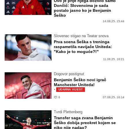
Ovo je prije njega doživio samo
Dončić: Slovencima je sada
postalo jasno ko je Benjamin
Šeško
14.08.25. 15:44
Slovenac stigao na Teatar snova
Prva scena Šeška s treninga
raspametila navijače Uniteda:
"Kako je to moguće?!"
11.08.25. 16:21
Dogovor postignut
Benjamin Šeško novi igrač
Manchester Uniteda!
·
UDARNA VIJEST
6
07.08.25. 16:14
Tvrdi Plettenberg
Transfer saga zvana Benjamin
Šeško dobija preokret kojem se
niko nije nadao?