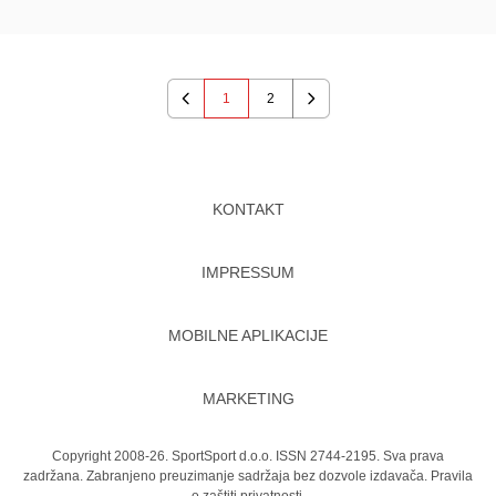
1
2
Previous
Next
KONTAKT
IMPRESSUM
MOBILNE APLIKACIJE
MARKETING
Copyright 2008-26. SportSport d.o.o. ISSN 2744-2195. Sva prava
zadržana. Zabranjeno preuzimanje sadržaja bez dozvole izdavača.
Pravila