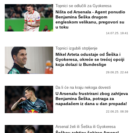
Topnici se odlučili za Gyokeresa
Ništa od Arsenala - Agent ponudio
Benjamina Šeška drugom
engleskom velikanu, pregovori su
u toku
14.07.25. 19:41
Topnici izgubili strpljenje
Mikel Arteta odustaje od Šeška i
Gyokeresa, okreće se trećoj opciji
koja dolazi iz Bundeslige
29.06.25. 22:44
Da li će na kraju nekoga dovesti
U Arsenalu frustrirani zbog zahtjeva
Benjamina Šeška, potraga za
napadačem iz dana u dan propada!
22.06.25. 08:39
Arsenal želi ili Šeška ili Gyokeresa
Šeškov zahtjev šokirao Arsenal,