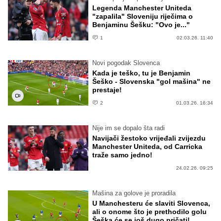
Legenda Manchester Uniteda
"zapalila" Sloveniju riječima o
Benjaminu Šešku: "Ovo je..."
1
02.03.26. 11:40
Novi pogodak Slovenca
Kada je teško, tu je Benjamin
Šeško - Slovenska "gol mašina" ne
prestaje!
2
01.03.26. 16:34
Nije im se dopalo šta radi
Navijači žestoko vrijeđali zvijezdu
Manchester Uniteda, od Carricka
traže samo jedno!
24.02.26. 09:25
Mašina za golove je proradila
U Manchesteru će slaviti Slovenca,
ali o onome što je prethodilo golu
Šeška će se još dugo pričati!