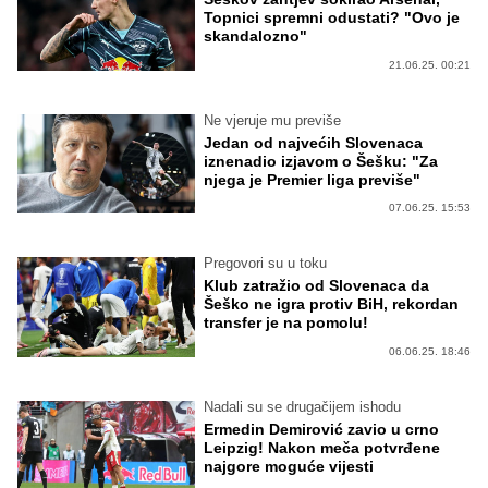
Topnici spremni odustati? "Ovo je
skandalozno"
21.06.25. 00:21
Ne vjeruje mu previše
Jedan od najvećih Slovenaca
iznenadio izjavom o Šešku: "Za
njega je Premier liga previše"
07.06.25. 15:53
Pregovori su u toku
Klub zatražio od Slovenaca da
Šeško ne igra protiv BiH, rekordan
transfer je na pomolu!
06.06.25. 18:46
Nadali su se drugačijem ishodu
Ermedin Demirović zavio u crno
Leipzig! Nakon meča potvrđene
najgore moguće vijesti