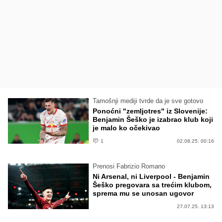
Tamošnji mediji tvrde da je sve gotovo
Ponoćni "zemljotres" iz Slovenije:
Benjamin Šeško je izabrao klub koji
je malo ko očekivao
1
02.08.25. 00:16
Prenosi Fabrizio Romano
Ni Arsenal, ni Liverpool - Benjamin
Šeško pregovara sa trećim klubom,
sprema mu se unosan ugovor
27.07.25. 13:13