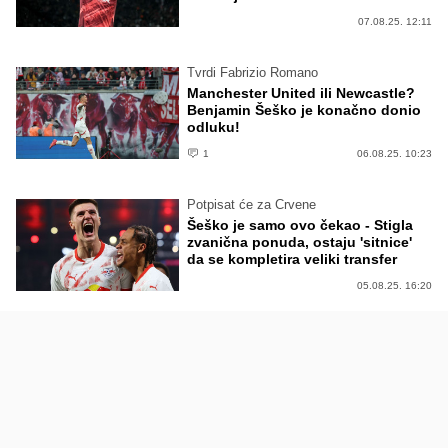
07.08.25. 12:11
Tvrdi Fabrizio Romano
Manchester United ili Newcastle?
Benjamin Šeško je konačno donio
odluku!
1
06.08.25. 10:23
Potpisat će za Crvene
Šeško je samo ovo čekao - Stigla
zvanična ponuda, ostaju 'sitnice'
da se kompletira veliki transfer
05.08.25. 16:20