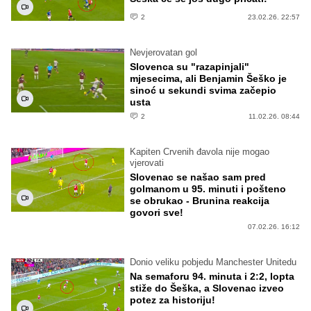
2
23.02.26. 22:57
Nevjerovatan gol
Slovenca su "razapinjali"
mjesecima, ali Benjamin Šeško je
sinoć u sekundi svima začepio
usta
2
11.02.26. 08:44
Kapiten Crvenih đavola nije mogao
vjerovati
Slovenac se našao sam pred
golmanom u 95. minuti i pošteno
se obrukao - Brunina reakcija
govori sve!
07.02.26. 16:12
Donio veliku pobjedu Manchester Unitedu
Na semaforu 94. minuta i 2:2, lopta
stiže do Šeška, a Slovenac izveo
potez za historiju!