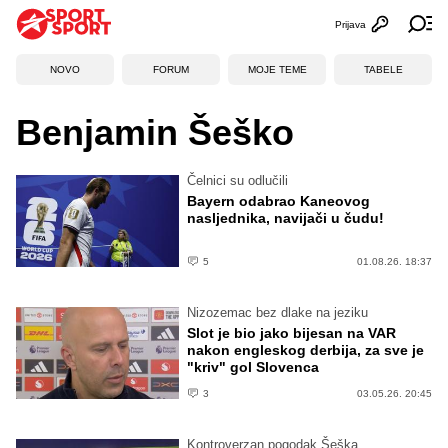
Prijava
Otvori profi
Ot
NOVO
FORUM
MOJE TEME
TABELE
Benjamin Šeško
Čelnici su odlučili
Bayern odabrao Kaneovog
nasljednika, navijači u čudu!
5
01.08.26. 18:37
Nizozemac bez dlake na jeziku
Slot je bio jako bijesan na VAR
nakon engleskog derbija, za sve je
"kriv" gol Slovenca
3
03.05.26. 20:45
Kontroverzan pogodak Šeška