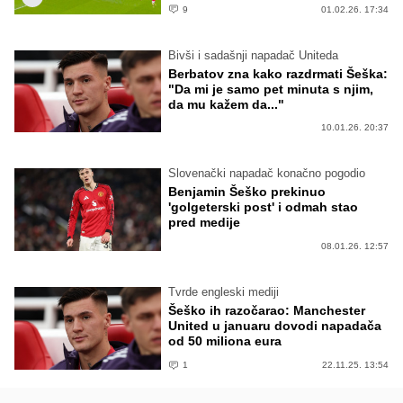
9
01.02.26. 17:34
Bivši i sadašnji napadač Uniteda
Berbatov zna kako razdrmati Šeška:
"Da mi je samo pet minuta s njim,
da mu kažem da..."
10.01.26. 20:37
Slovenački napadač konačno pogodio
Benjamin Šeško prekinuo
'golgeterski post' i odmah stao
pred medije
08.01.26. 12:57
Tvrde engleski mediji
Šeško ih razočarao: Manchester
United u januaru dovodi napadača
od 50 miliona eura
1
22.11.25. 13:54