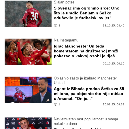
Sjajan potez
Slovenac ima ogromno srce: Ono
što je uradio Benjamin Šeško
oduševilo je fudbalski svijet!
3
18.10.25. 08:45
Na Instagramu
Igrač Manchester Uniteda
komentarom na društvenoj mreži
pokazao o kakvoj osobi je riječ
05.10.25. 09:16
Objasnio zašto je izabrao Manchester
United
Agent iz Bihaća prodao Šeška za 85
miliona, pa objasnio što nije otišao
u Arsenal: "On je..."
1
15.08.25. 09:31
Nevjerovatan rast popularnost u svega
nekoliko dana