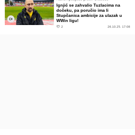
Ignjić se zahvalio Tuzlacima na
dočeku, pa poručio ima li
Stupčanica ambicije za ulazak u
WWin ligu!
2
26.10.25. 17:08