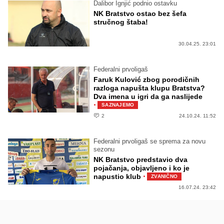
Dalibor Ignjić podnio ostavku
NK Bratstvo ostao bez šefa
stručnog štaba!
30.04.25. 23:01
Federalni prvoligaš
Faruk Kulović zbog porodičnih
razloga napušta klupu Bratstva?
Dva imena u igri da ga naslijede
·
SAZNAJEMO
2
24.10.24. 11:52
Federalni prvoligaš se sprema za novu
sezonu
NK Bratstvo predstavio dva
pojačanja, objavljeno i ko je
·
napustio klub
ZVANIČNO
16.07.24. 23:42