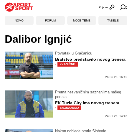
Prijava
Otvori profi
Ot
NOVO
FORUM
MOJE TEME
TABELE
Dalibor Ignjić
Povratak u Gračanicu
Bratstvo predstavilo novog trenera
·
ZVANIČNO
26.06.26. 16:42
Prema nezvaničnim saznanjima našeg
portala
FK Tuzla City ima novog trenera
·
SAZNAJEMO
24.01.26. 14:46
Nakon pobjede protiv Slobode