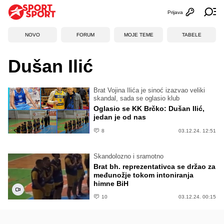
Prijava
Otvori profi
Ot
NOVO
FORUM
MOJE TEME
TABELE
Dušan Ilić
Brat Vojina Ilića je sinoć izazvao veliki
skandal, sada se oglasio klub
Oglasio se KK Brčko: Dušan Ilić,
jedan je od nas
8
03.12.24. 12:51
Skandolozno i sramotno
Brat bh. reprezentativca se držao za
međunožje tokom intoniranja
himne BiH
10
03.12.24. 00:15