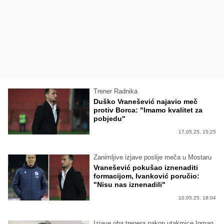
Trener Radnika
Duško Vranešević najavio meč
protiv Borca: "Imamo kvalitet za
pobjedu"
17.05.25. 15:25
Zanimljive izjave poslije meča u Mostaru
Vranešević pokušao iznenaditi
formacijom, Ivanković poručio:
"Nisu nas iznenadili"
10.05.25. 18:04
Izjave oba trenera nakon utakmice Igman