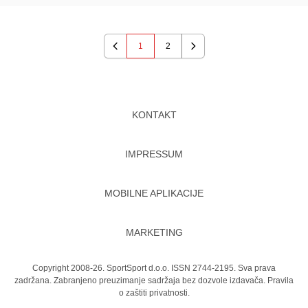
1
2
Previous
Next
KONTAKT
IMPRESSUM
MOBILNE APLIKACIJE
MARKETING
Copyright 2008-26. SportSport d.o.o. ISSN 2744-2195. Sva prava
zadržana. Zabranjeno preuzimanje sadržaja bez dozvole izdavača.
Pravila
o zaštiti privatnosti.