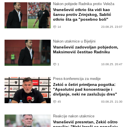
Nakon pobjede Radnika protiv Veleža
Vranešević otkrio šta vidi kao
šansu protiv Zrinjskog, Sablić
otkrio šta ga "posebno boli"
14
23.08.25. 23:07
Nakon utakmice u Bijeljini
Vranešević zadovoljan pobjedom,
Maksimović čestitao Radniku
1
10.08.25. 20:47
Press-konferencija za medije
Zekić o četiri primljena pogotka:
"Apsolutni pad koncentracije i
divljanje, neki ne zaslužuju dres"
45
03.08.25. 21:30
Reakcije nakon utakmice
Vranešević presretan, Zekić oštro
poručio: "Neki Igrači se ponašaju