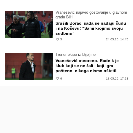
Vranešević najavio gostovanje u glavnom
gradu BiH
Srušili Borac, sada se nadaju čudu
i na Koševu: "Sami krojimo svoju
sudbinu"
5
24.05.25. 14:45
Trener ekipe iz Bijeljine
Vranešević otvoreno: Radnik je
klub koji se ne žali i koji igra
pošteno, nikoga nismo oštetili
6
18.05.25. 17:23