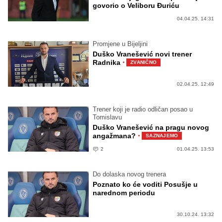
govorio o Veliboru Đuriću
04.04.25. 14:31
Promjene u Bijeljini
Duško Vranešević novi trener
·
Radnika
ZVANIČNO
02.04.25. 12:49
Trener koji je radio odličan posao u
Tomislavu
Duško Vranešević na pragu novog
·
angažmana?
SAZNAJEMO
2
01.04.25. 13:53
Do dolaska novog trenera
Poznato ko će voditi Posušje u
narednom periodu
30.10.24. 13:32