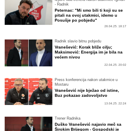
- Radnik
Peternac: "Mi smo bili ti koji su se
pitali na ovoj utakmici, idemo u
Posušje po pobjedu"
26.04.25. 18:17
Radnik slavio bitnu pobjedu
Vranešević: Korak bliže cilju;
Maksimović: Energija im je bila na
većem nivou
22.04.25. 20:02
Press konferencija nakon utakmice u
Mostaru
Vranešević nije bježao od istine,
Buz pokazao zadovoljstvo
13.04.25. 22:24
Trener Radnika
Duško Vranešević najavio meč sa
Širokim Brijegom - Gospodski je