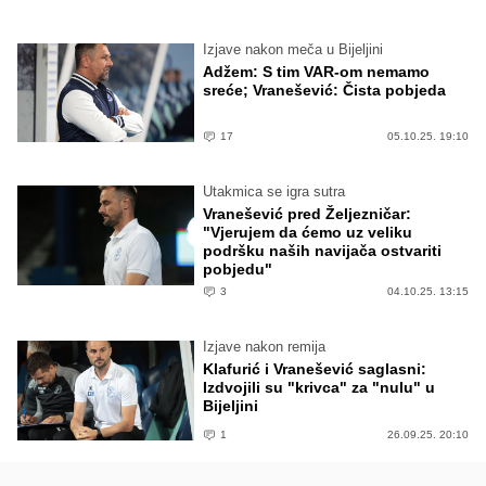
Izjave nakon meča u Bijeljini
Adžem: S tim VAR-om nemamo
sreće; Vranešević: Čista pobjeda
17
05.10.25. 19:10
Utakmica se igra sutra
Vranešević pred Željezničar:
"Vjerujem da ćemo uz veliku
podršku naših navijača ostvariti
pobjedu"
3
04.10.25. 13:15
Izjave nakon remija
Klafurić i Vranešević saglasni:
Izdvojili su "krivca" za "nulu" u
Bijeljini
1
26.09.25. 20:10