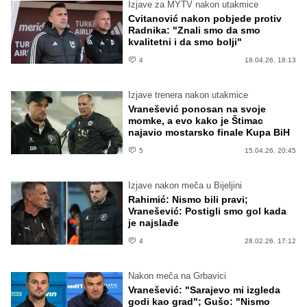
Izjave za MYTV nakon utakmice
Cvitanović nakon pobjede protiv
Radnika: "Znali smo da smo
kvalitetni i da smo bolji"
4
18.04.26. 18:13
Izjave trenera nakon utakmice
Vranešević ponosan na svoje
momke, a evo kako je Štimac
najavio mostarsko finale Kupa BiH
5
15.04.26. 20:45
Izjave nakon meča u Bijeljini
Rahimić: Nismo bili pravi;
Vranešević: Postigli smo gol kada
je najslađe
4
28.02.26. 17:12
Nakon meča na Grbavici
Vranešević: "Sarajevo mi izgleda
godi kao grad"; Gušo: "Nismo