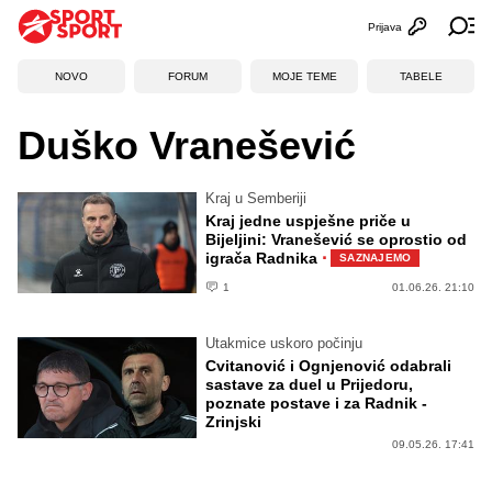
Prijava
Otvori profi
Ot
NOVO
FORUM
MOJE TEME
TABELE
Duško Vranešević
Kraj u Semberiji
Kraj jedne uspješne priče u
Bijeljini: Vranešević se oprostio od
·
igrača Radnika
SAZNAJEMO
1
01.06.26. 21:10
Utakmice uskoro počinju
Cvitanović i Ognjenović odabrali
sastave za duel u Prijedoru,
poznate postave i za Radnik -
Zrinjski
09.05.26. 17:41