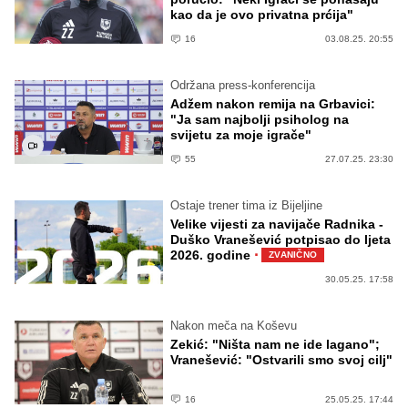
kao da je ovo privatna prćija"
16
03.08.25. 20:55
Održana press-konferencija
Adžem nakon remija na Grbavici:
"Ja sam najbolji psiholog na
svijetu za moje igrače"
55
27.07.25. 23:30
Ostaje trener tima iz Bijeljine
Velike vijesti za navijače Radnika -
Duško Vranešević potpisao do ljeta
·
2026. godine
ZVANIČNO
30.05.25. 17:58
Nakon meča na Koševu
Zekić: "Ništa nam ne ide lagano";
Vranešević: "Ostvarili smo svoj cilj"
16
25.05.25. 17:44