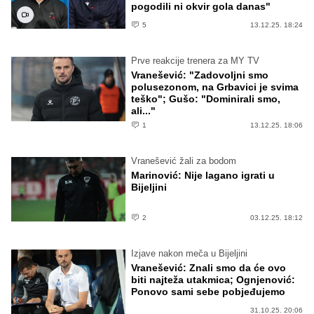
pogodili ni okvir gola danas"
5
13.12.25. 18:24
Prve reakcije trenera za MY TV
Vranešević: "Zadovoljni smo
polusezonom, na Grbavici je svima
teško"; Gušo: "Dominirali smo,
ali..."
1
13.12.25. 18:06
Vranešević žali za bodom
Marinović: Nije lagano igrati u
Bijeljini
2
03.12.25. 18:12
Izjave nakon meča u Bijeljini
Vranešević: Znali smo da će ovo
biti najteža utakmica; Ognjenović:
Ponovo sami sebe pobjeđujemo
31.10.25. 20:06