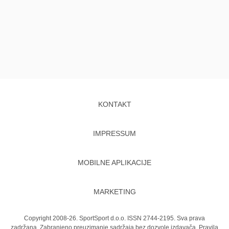
KONTAKT
IMPRESSUM
MOBILNE APLIKACIJE
MARKETING
Copyright 2008-26. SportSport d.o.o. ISSN 2744-2195. Sva prava
zadržana. Zabranjeno preuzimanje sadržaja bez dozvole izdavača.
Pravila