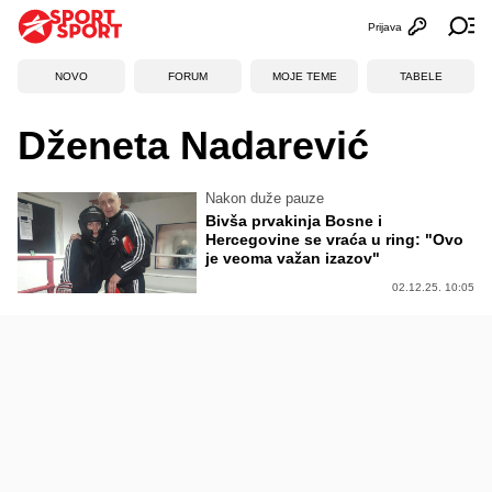
Prijava
Otvori profi
Ot
NOVO
FORUM
MOJE TEME
TABELE
Dženeta Nadarević
Nakon duže pauze
Bivša prvakinja Bosne i
Hercegovine se vraća u ring: "Ovo
je veoma važan izazov"
02.12.25. 10:05