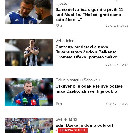
mjesto
Samo četvorica sigurni u prvih 11
kod Muslića: "Nećeš igrati samo
zato što si..."
2
27.07.26. 14:23
Veliki talent
Gazzetta predstavila novo
Juventusovo čudo s Balkana:
"Pomalo Džeko, pomalo Šeško"
27.07.26. 12:42
Odlučio ostati u Schalkeu
Otkriveno je odakle je sve pozive
imao Džeko, ali sve ih je odbio!
3
26.07.26. 14:22
Sve je jasno
Edin Džeko je donio odluku!
·
UDARNA VIJEST