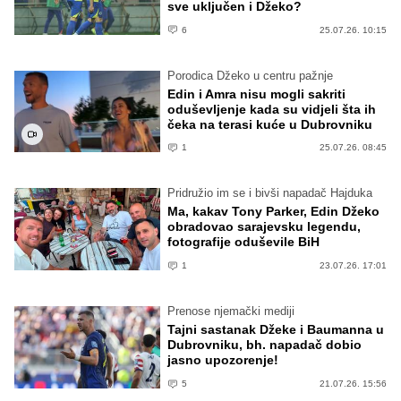
sve uključen i Džeko?
6
25.07.26. 10:15
Porodica Džeko u centru pažnje
Edin i Amra nisu mogli sakriti
oduševljenje kada su vidjeli šta ih
čeka na terasi kuće u Dubrovniku
1
25.07.26. 08:45
Pridružio im se i bivši napadač Hajduka
Ma, kakav Tony Parker, Edin Džeko
obradovao sarajevsku legendu,
fotografije oduševile BiH
1
23.07.26. 17:01
Prenose njemački mediji
Tajni sastanak Džeke i Baumanna u
Dubrovniku, bh. napadač dobio
jasno upozorenje!
5
21.07.26. 15:56