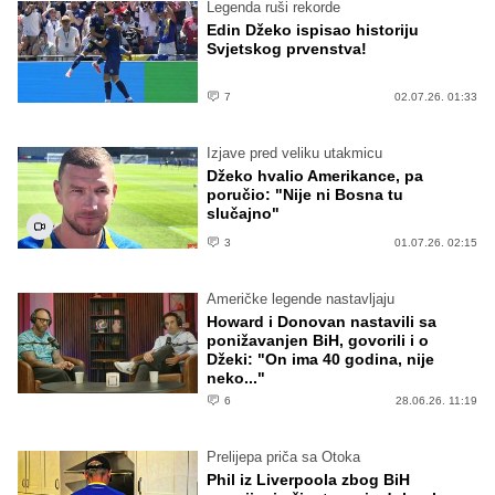
Legenda ruši rekorde
Edin Džeko ispisao historiju
Svjetskog prvenstva!
7
02.07.26. 01:33
Izjave pred veliku utakmicu
Džeko hvalio Amerikance, pa
poručio: "Nije ni Bosna tu
slučajno"
3
01.07.26. 02:15
Američke legende nastavljaju
Howard i Donovan nastavili sa
ponižavanjen BiH, govorili i o
Džeki: "On ima 40 godina, nije
neko..."
6
28.06.26. 11:19
Prelijepa priča sa Otoka
Phil iz Liverpoola zbog BiH