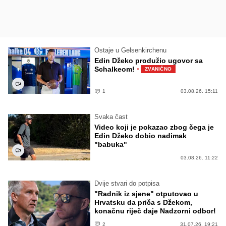
Ostaje u Gelsenkirchenu
Edin Džeko produžio ugovor sa
·
Schalkeom!
ZVANIČNO
1
03.08.26. 15:11
Svaka čast
Video koji je pokazao zbog čega je
Edin Džeko dobio nadimak
"babuka"
03.08.26. 11:22
Dvije stvari do potpisa
"Radnik iz sjene" otputovao u
Hrvatsku da priča s Džekom,
konačnu riječ daje Nadzorni odbor!
2
31.07.26. 19:21