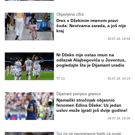
Objavljena cifra
Dres s Džekinim imenom pravi
čuda: Nestvarna zarada, a još nije
kraj
30.07.26. 18:59
Ni Džeko nije ostao imun na
odlazak Alajbegovića u Juventus,
pogledajte šta je Dijamant uradio
13
30.07.26. 14:10
Dijamant pomjera granice
Njemački stručnjak objasnio
fenomen Edina Džeke: Uz jedan
uslov može igrati još dvije godine!
28.07.26. 16:36
Svi će se ravnopravno boriti za svoje