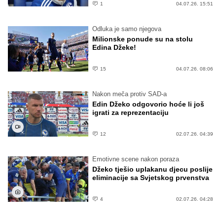
1
04.07.26. 15:51
Odluka je samo njegova
Milionske ponude su na stolu
Edina Džeke!
15
04.07.26. 08:06
Nakon meča protiv SAD-a
Edin Džeko odgovorio hoće li još
igrati za reprezentaciju
12
02.07.26. 04:39
Emotivne scene nakon poraza
Džeko tješio uplakanu djecu poslije
eliminacije sa Svjetskog prvenstva
4
02.07.26. 04:28