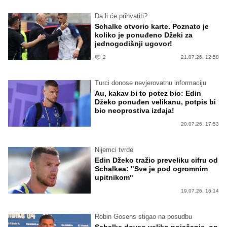
Da li će prihvatiti?
Schalke otvorio karte. Poznato je
koliko je ponuđeno Džeki za
jednogodišnji ugovor!
2
21.07.26. 12:58
Turci donose nevjerovatnu informaciju
Au, kakav bi to potez bio: Edin
Džeko ponuđen velikanu, potpis bi
bio neoprostiva izdaja!
20.07.26. 17:53
Nijemci tvrde
Edin Džeko tražio preveliku cifru od
Schalkea: "Sve je pod ogromnim
upitnikom"
19.07.26. 16:14
Robin Gosens stigao na posudbu