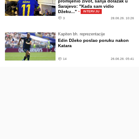
promijenio život, sanja dolazak u
Sarajevo: "Kada sam vidio
·
Džeku..."
INTERVJU
3
28.06.26. 10:26
Kapiten bh. reprezentacije
Edin Džeko poslao poruku nakon
Katara
14
26.06.26. 05:41