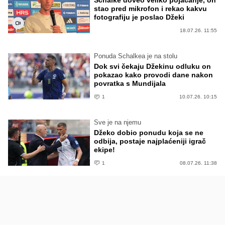
Schalke doveo veliko pojačanje, on
stao pred mikrofon i rekao kakvu
fotografiju je poslao Džeki
18.07.26. 11:55
Ponuda Schalkea je na stolu
Dok svi čekaju Džekinu odluku on
pokazao kako provodi dane nakon
povratka s Mundijala
1
10.07.26. 10:15
Sve je na njemu
Džeko dobio ponudu koja se ne
odbija, postaje najplaćeniji igrač
ekipe!
1
08.07.26. 11:38