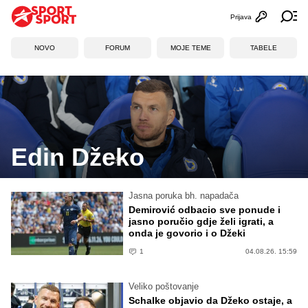
Prijava
Otvori profi
Ot
NOVO
FORUM
MOJE TEME
TABELE
Edin Džeko
Jasna poruka bh. napadača
Demirović odbacio sve ponude i
jasno poručio gdje želi igrati, a
onda je govorio i o Džeki
1
04.08.26. 15:59
Veliko poštovanje
Schalke objavio da Džeko ostaje, a