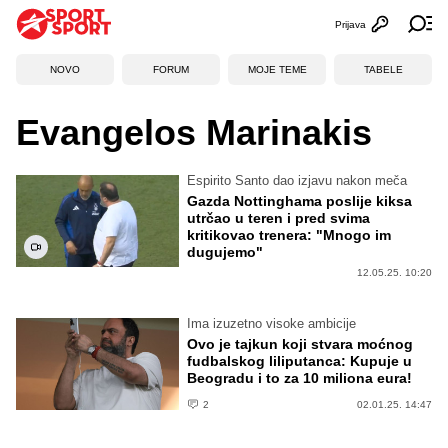
Prijava
Otvori profi
Ot
NOVO
FORUM
MOJE TEME
TABELE
Evangelos Marinakis
Espirito Santo dao izjavu nakon meča
Gazda Nottinghama poslije kiksa
utrčao u teren i pred svima
kritikovao trenera: "Mnogo im
dugujemo"
12.05.25. 10:20
Ima izuzetno visoke ambicije
Ovo je tajkun koji stvara moćnog
fudbalskog liliputanca: Kupuje u
Beogradu i to za 10 miliona eura!
2
02.01.25. 14:47