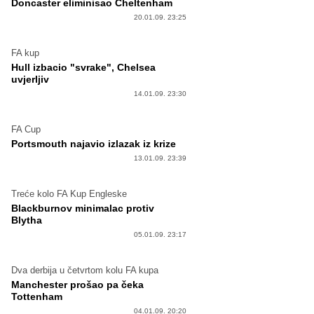
Doncaster eliminisao Cheltenham
20.01.09. 23:25
FA kup
Hull izbacio "svrake", Chelsea
uvjerljiv
14.01.09. 23:30
FA Cup
Portsmouth najavio izlazak iz krize
13.01.09. 23:39
Treće kolo FA Kup Engleske
Blackburnov minimalac protiv
Blytha
05.01.09. 23:17
Dva derbija u četvrtom kolu FA kupa
Manchester prošao pa čeka
Tottenham
04.01.09. 20:20