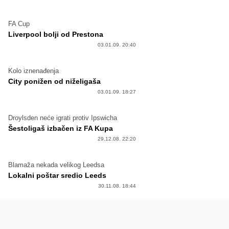
FA Cup
Liverpool bolji od Prestona
03.01.09. 20:40
Kolo iznenađenja
City ponižen od niželigaša
03.01.09. 18:27
Droylsden neće igrati protiv Ipswicha
Šestoligaš izbačen iz FA Kupa
29.12.08. 22:20
Blamaža nekada velikog Leedsa
Lokalni poštar sredio Leeds
30.11.08. 18:44