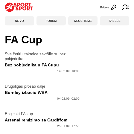
Prijava
Otvori profi
Ot
NOVO
FORUM
MOJE TEME
TABELE
FA Cup
Sve četiri utakmice završile su bez
pobjednika
Bez pobjednika u FA Cupu
14.02.09. 18:30
Drugoligaš prošao dalje
Burnley izbacio WBA
04.02.09. 02:00
Engleski FA kup
Arsenal remizirao sa Cardiffom
25.01.09. 17:55