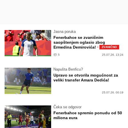
Jasna poruka
Fenerbahce se zvaničnim
saopštenjem oglasio zbog
·
Ermedina Demirovića!
ZVANIČNO
5
25.07.26. 13:24
Napušta Benficu?
Upravo se otvorila mogućnost za
veliki transfer Amara Dedića!
25.07.26. 00:19
Čeka se odgovor
Fenerbahce spremio ponudu od 50
miliona eura