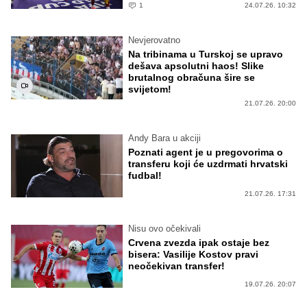
1
24.07.26. 10:32
Nevjerovatno
Na tribinama u Turskoj se upravo
dešava apsolutni haos! Slike
brutalnog obračuna šire se
svijetom!
21.07.26. 20:00
Andy Bara u akciji
Poznati agent je u pregovorima o
transferu koji će uzdrmati hrvatski
fudbal!
21.07.26. 17:31
Nisu ovo očekivali
Crvena zvezda ipak ostaje bez
bisera: Vasilije Kostov pravi
neočekivan transfer!
19.07.26. 20:07