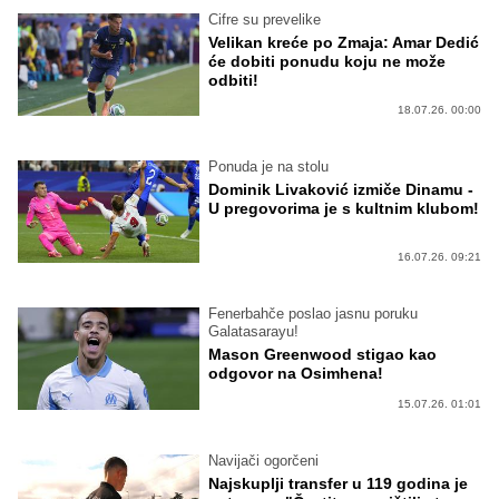
Cifre su prevelike
Velikan kreće po Zmaja: Amar Dedić
će dobiti ponudu koju ne može
odbiti!
18.07.26. 00:00
Ponuda je na stolu
Dominik Livaković izmiče Dinamu -
U pregovorima je s kultnim klubom!
16.07.26. 09:21
Fenerbahče poslao jasnu poruku
Galatasarayu!
Mason Greenwood stigao kao
odgovor na Osimhena!
15.07.26. 01:01
Navijači ogorčeni
Najskuplji transfer u 119 godina je