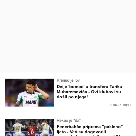
Krenuo je lov
Dvije 'bombe' u transferu Tarika
Muharemovića - Ovi klubovi su
došli po njega!
03.06.26. 08:11
Rekao je "da"
Fenerbahče priprema "pakleno"
ljeto - Već su dogovorili