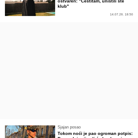
ostvaren: "Čestitam, uništili ste
klub"
14.07.26. 18:50
Sjajan posao
Tokom noći je pao ogroman potpis: