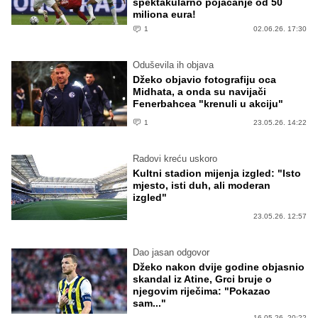
spektakularno pojačanje od 50
miliona eura!
1
02.06.26. 17:30
Oduševila ih objava
Džeko objavio fotografiju oca
Midhata, a onda su navijači
Fenerbahcea "krenuli u akciju"
1
23.05.26. 14:22
Radovi kreću uskoro
Kultni stadion mijenja izgled: "Isto
mjesto, isti duh, ali moderan
izgled"
23.05.26. 12:57
Dao jasan odgovor
Džeko nakon dvije godine objasnio
skandal iz Atine, Grci bruje o
njegovim riječima: "Pokazao
sam..."
16.05.26. 20:22