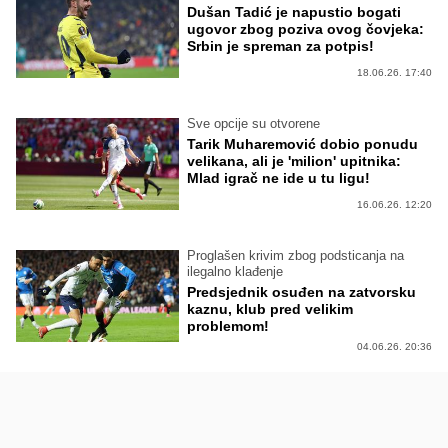
Dušan Tadić je napustio bogati
ugovor zbog poziva ovog čovjeka:
Srbin je spreman za potpis!
18.06.26. 17:40
Sve opcije su otvorene
Tarik Muharemović dobio ponudu
velikana, ali je 'milion' upitnika:
Mlad igrač ne ide u tu ligu!
16.06.26. 12:20
Proglašen krivim zbog podsticanja na
ilegalno klađenje
Predsjednik osuđen na zatvorsku
kaznu, klub pred velikim
problemom!
04.06.26. 20:36