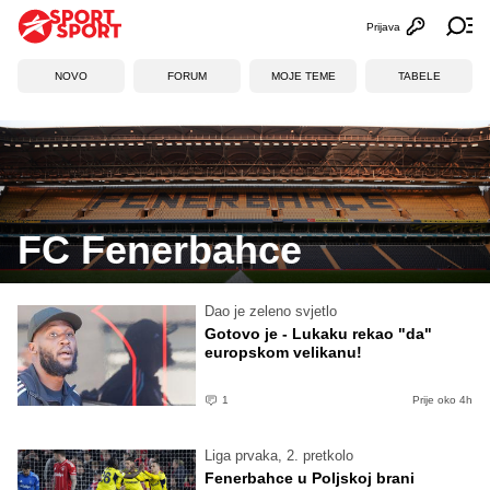
Prijava
Otvori profi
Ot
NOVO
FORUM
MOJE TEME
TABELE
FC Fenerbahce
Dao je zeleno svjetlo
Gotovo je - Lukaku rekao "da"
europskom velikanu!
1
Prije oko 4h
Liga prvaka, 2. pretkolo
Fenerbahce u Poljskoj brani