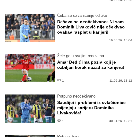
Čeka se ozvaničenje odluke
Dešava se neočekivano: Ni sam
Dominik Livaković nije očekivao
ovakav rasplet u karijeri!
16.05.26. 15:04
Žele ga u svojim redovima
Amar Dedić ima poziv koji je
ozbiljan korak nazad za karijeru!
1
11.05.26. 13:12
Potpuno neočekivano
Saudijci i problemi iz svlačionice
mijenjaju karijeru Dominika
Livakovića!
1
30.04.26. 12:31
Potpuni haos