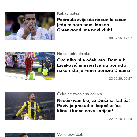
Kakav potez
Posrnula zvijezda napunila račun
jednim potpisom: Mason
Greenwood ima novi klub!
08.07.26. 19:57
Ne ide tako daleko
Ovo niko nije očekivao: Dominik
Livaković ima nestvarnu ponudu
nakon što je Fener ponizio Dinamo!
23.06.26. 09:27
Čeka se zvanična odluka
Neočekivan kraj za Dušana Tadića:
Poziv je presudio, kopačke 'na
klinu' i kreće nova karijera!
22.06.26. 12:28
Veliki povratak