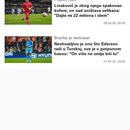
Livaković je zbog njega spakovao
kofere, on sad uništava velikana:
"Dajte mi 22 miliona i idem"
28.04.26. 00:00
Brazilac je nestvaran
Neshvatljivo je ono što Ederson
radi u Turskoj, sve je u potpunom
haosu: "On više ne smije biti tu"
27.04.26. 14:05