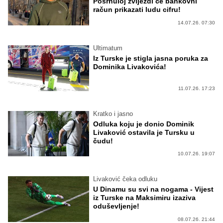
Posrnuloj zvijezdi će bankovni
račun prikazati ludu cifru!
14.07.26. 07:30
Ultimatum
Iz Turske je stigla jasna poruka za
Dominika Livakovića!
11.07.26. 17:23
Kratko i jasno
Odluka koju je donio Dominik
Livaković ostavila je Tursku u
čudu!
10.07.26. 19:07
Livaković čeka odluku
U Dinamu su svi na nogama - Vijest
iz Turske na Maksimiru izaziva
oduševljenje!
08.07.26. 21:44