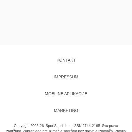
KONTAKT
IMPRESSUM
MOBILNE APLIKACIJE
MARKETING
Copyright 2008-26. SportSport d.o.o. ISSN 2744-2195. Sva prava
zadržana. Zabranjeno preuzimanje sadržaja bez dozvole izdavača.
Pravila