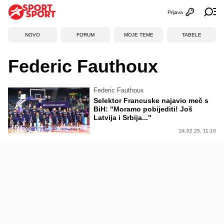
Prijava
Otvori profi
Ot
NOVO
FORUM
MOJE TEME
TABELE
Federic Fauthoux
Federic Fauthoux
Selektor Francuske najavio meč s
BiH: "Moramo pobijediti! Još
Latvija i Srbija..."
24.02.25. 11:10