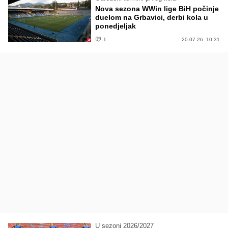
Nova sezona WWin lige BiH počinje
duelom na Grbavici, derbi kola u
ponedjeljak
1
20.07.26. 10:31
U sezoni 2026/2027