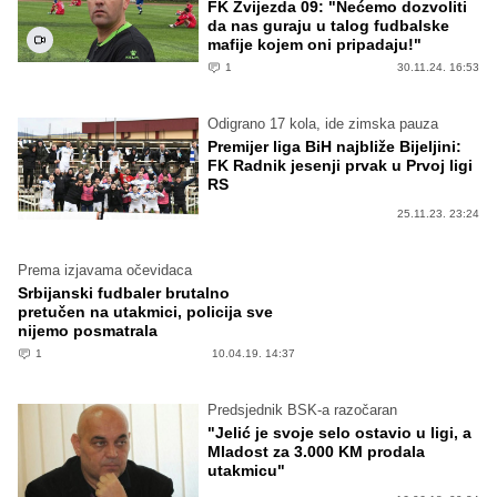
FK Zvijezda 09: "Nećemo dozvoliti
da nas guraju u talog fudbalske
mafije kojem oni pripadaju!"
1
30.11.24. 16:53
Odigrano 17 kola, ide zimska pauza
Premijer liga BiH najbliže Bijeljini:
FK Radnik jesenji prvak u Prvoj ligi
RS
25.11.23. 23:24
Prema izjavama očevidaca
Srbijanski fudbaler brutalno
pretučen na utakmici, policija sve
nijemo posmatrala
1
10.04.19. 14:37
Predsjednik BSK-a razočaran
"Jelić je svoje selo ostavio u ligi, a
Mladost za 3.000 KM prodala
utakmicu"