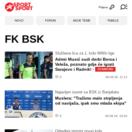
Prijava
Otvori profi
Ot
NOVO
FORUM
MOJE TEME
TABELE
FK BSK
Službena lica za 1. kolo WWin lige
Admir Musić sudi derbi Borca i
Veleža, poznato gdje će igrati
·
Sarajevo i Radnik!
ZVANIČNO
6
06.08.26. 11:12
Najavljen susret sa BSK iz Banjaluke
Muslera: "Tražimo malo strpljenja
od navijača, ipak smo mlada ekipa"
6
06.08.26. 10:04
Određeni termini prvog kola