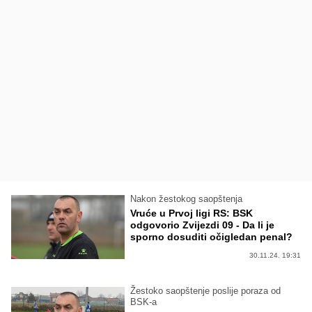
Nakon žestokog saopštenja
Vruće u Prvoj ligi RS: BSK
odgovorio Zvijezdi 09 - Da li je
sporno dosuditi očigledan penal?
30.11.24. 19:31
Žestoko saopštenje poslije poraza od
BSK-a