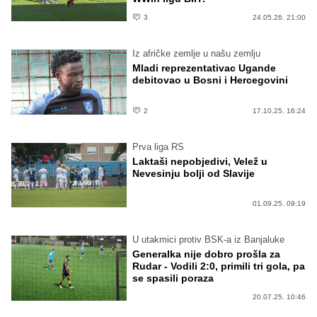
3
24.05.26. 21:00
Iz afričke zemlje u našu zemlju
Mladi reprezentativac Ugande
debitovao u Bosni i Hercegovini
2
17.10.25. 16:24
Prva liga RS
Laktaši nepobjedivi, Velež u
Nevesinju bolji od Slavije
01.09.25. 09:19
U utakmici protiv BSK-a iz Banjaluke
Generalka nije dobro prošla za
Rudar - Vodili 2:0, primili tri gola, pa
se spasili poraza
20.07.25. 10:46