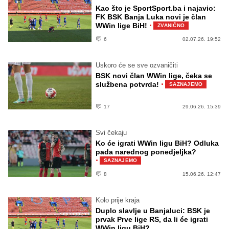
Kao što je SportSport.ba i najavio:
FK BSK Banja Luka novi je član
·
WWin lige BiH!
ZVANIČNO
6
02.07.26. 19:52
Uskoro će se sve ozvaničiti
BSK novi član WWin lige, čeka se
·
službena potvrda!
SAZNAJEMO
17
29.06.26. 15:39
Svi čekaju
Ko će igrati WWin ligu BiH? Odluka
pada narednog ponedjeljka?
·
SAZNAJEMO
8
15.06.26. 12:47
Kolo prije kraja
Duplo slavlje u Banjaluci: BSK je
prvak Prve lige RS, da li će igrati
WWin ligu BiH?