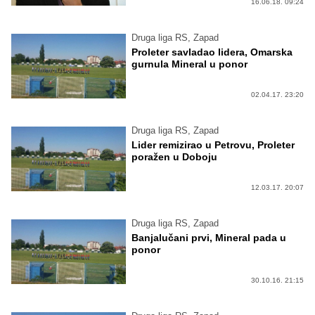
16.06.18. 09:24
Druga liga RS, Zapad
Proleter savladao lidera, Omarska
gurnula Mineral u ponor
02.04.17. 23:20
Druga liga RS, Zapad
Lider remizirao u Petrovu, Proleter
poražen u Doboju
12.03.17. 20:07
Druga liga RS, Zapad
Banjalučani prvi, Mineral pada u
ponor
30.10.16. 21:15