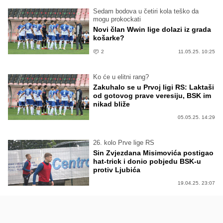
Sedam bodova u četiri kola teško da
mogu prokockati
Novi član Wwin lige dolazi iz grada
košarke?
2
11.05.25. 10:25
Ko će u elitni rang?
Zakuhalo se u Prvoj ligi RS: Laktaši
od gotovog prave veresiju, BSK im
nikad bliže
05.05.25. 14:29
26. kolo Prve lige RS
Sin Zvjezdana Misimovića postigao
hat-trick i donio pobjedu BSK-u
protiv Ljubića
19.04.25. 23:07