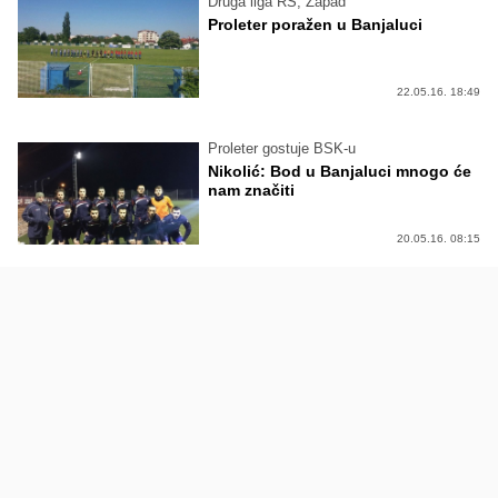
Druga liga RS, Zapad
Proleter poražen u Banjaluci
22.05.16. 18:49
Proleter gostuje BSK-u
Nikolić: Bod u Banjaluci mnogo će
nam značiti
20.05.16. 08:15