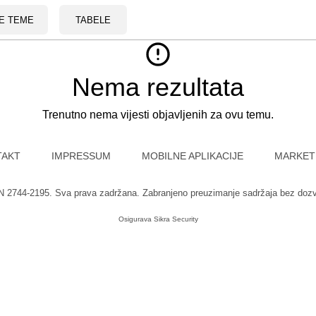
E TEME
TABELE
Nema rezultata
Trenutno nema vijesti objavljenih za ovu temu.
TAKT
IMPRESSUM
MOBILNE APLIKACIJE
MARKET
SN 2744-2195. Sva prava zadržana. Zabranjeno preuzimanje sadržaja bez doz
Osigurava
Sikra Security