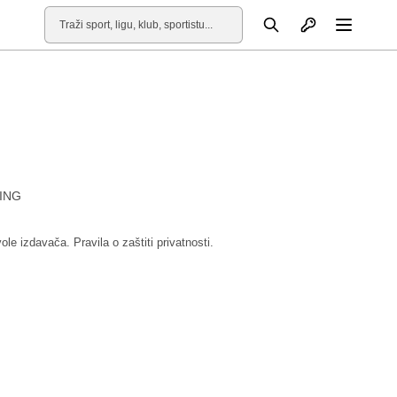
Otvori profil
Pretraga
Otvori
ING
vole izdavača.
Pravila o zaštiti privatnosti.