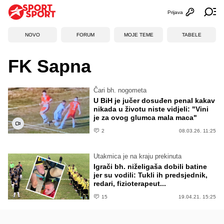
Prijava
Otvori profi
Ot
NOVO
FORUM
MOJE TEME
TABELE
FK Sapna
Čari bh. nogometa
U BiH je jučer dosuđen penal kakav
nikada u životu niste vidjeli: "Vini
je za ovog glumca mala maca"
2
08.03.26. 11:25
Utakmica je na kraju prekinuta
Igrači bh. niželigaša dobili batine
jer su vodili: Tukli ih predsjednik,
redari, fizioterapeut...
15
19.04.21. 15:25