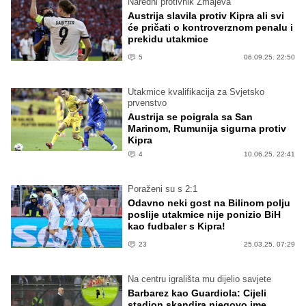
Naredni protivnik Zmajeva
Austrija slavila protiv Kipra ali svi
će pričati o kontroverznom penalu i
prekidu utakmice
5
06.09.25. 22:50
Utakmice kvalifikacija za Svjetsko
prvenstvo
Austrija se poigrala sa San
Marinom, Rumunija sigurna protiv
Kipra
4
10.06.25. 22:41
Poraženi su s 2:1
Odavno neki gost na Bilinom polju
poslije utakmice nije ponizio BiH
kao fudbaler s Kipra!
23
25.03.25. 07:29
Na centru igrališta mu dijelio savjete
Barbarez kao Guardiola: Cijeli
stadion skandira njegovo ime,