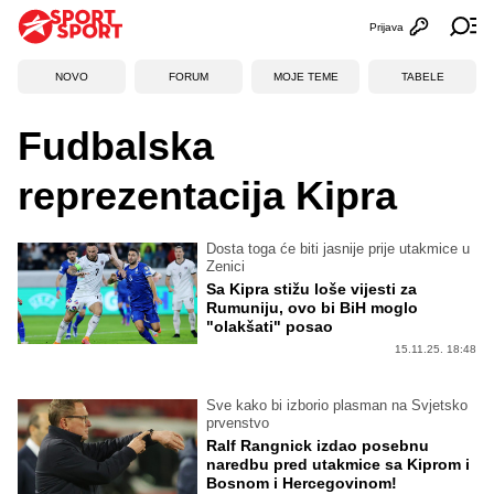
Prijava
Otvori profi
Ot
NOVO
FORUM
MOJE TEME
TABELE
Fudbalska
reprezentacija Kipra
Dosta toga će biti jasnije prije utakmice u
Zenici
Sa Kipra stižu loše vijesti za
Rumuniju, ovo bi BiH moglo
"olakšati" posao
15.11.25. 18:48
Sve kako bi izborio plasman na Svjetsko
prvenstvo
Ralf Rangnick izdao posebnu
naredbu pred utakmice sa Kiprom i
Bosnom i Hercegovinom!