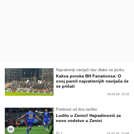
Najvatreniji navijači bez dlake na jeziku
Kakva poruka BH Fanaticosa: O
ovoj paroli najvatrenijih navijača će
se pričati
24.03.25. 22:11
Prednost od dva razlike
Ludilo u Zenici! Hajradinović za
novo vodstvo u Zenici
7
24.03.25. 22:08