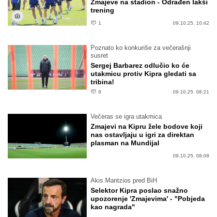
Zmajeve na stadion - Odrađen lakši
trening
1
09.10.25. 10:42
Poznato ko konkuriše za večerašnji
susret
Sergej Barbarez odlučio ko će
utakmicu protiv Kipra gledati sa
tribina!
8
09.10.25. 08:21
Večeras se igra utakmica
Zmajevi na Kipru žele bodove koji
nas ostavljaju u igri za direktan
plasman na Mundijal
09.10.25. 08:08
Akis Mantzios pred BiH
Selektor Kipra poslao snažno
upozorenje 'Zmajevima' - "Pobjeda
kao nagrada"