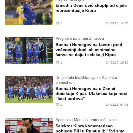
Ermedin Demirović skuplji od cijele
reprezentacije Kipra
1
24.03.25. 14:50
Prognoze na strani Zmajeva
Bosna i Hercegovina favorit pred
večerašnji duel, ali minimalne
šanse se daju i selekciji Kipra
1
24.03.25. 10:10
Drugo kolo kvalifikacija za Svjetsko
prvenstvo
Bosna i Hercegovina u Zenici
dočekuje Kipar: Utakmica koja nosi
"šest bodova"
1
24.03.25. 07:46
Apostolos Mantzios ima riječi hvale
Selektor Kipra komentarisao
pobjedu BiH u Rumuniji: "Svi smo