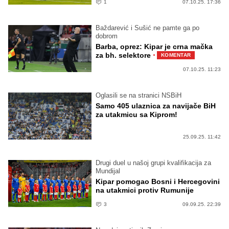
1
07.10.25. 17:36
Baždarević i Sušić ne pamte ga po
dobrom
Barba, oprez: Kipar je crna mačka
·
za bh. selektore
KOMENTAR
07.10.25. 11:23
Oglasili se na stranici NSBiH
Samo 405 ulaznica za navijače BiH
za utakmicu sa Kiprom!
25.09.25. 11:42
Drugi duel u našoj grupi kvalifikacija za
Mundijal
Kipar pomogao Bosni i Hercegovini
na utakmici protiv Rumunije
3
09.09.25. 22:39