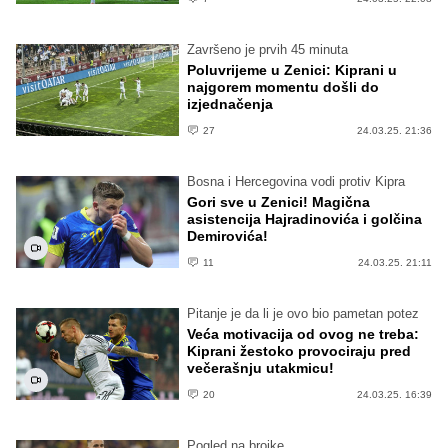
Završeno je prvih 45 minuta
Poluvrijeme u Zenici: Kiprani u
najgorem momentu došli do
izjednačenja
27
24.03.25. 21:36
Bosna i Hercegovina vodi protiv Kipra
Gori sve u Zenici! Magična
asistencija Hajradinovića i golčina
Demirovića!
11
24.03.25. 21:11
Pitanje je da li je ovo bio pametan potez
Veća motivacija od ovog ne treba:
Kiprani žestoko provociraju pred
večerašnju utakmicu!
20
24.03.25. 16:39
Pogled na brojke