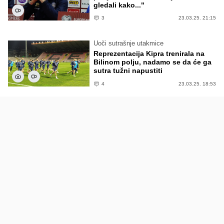
gledali kako..."
3
23.03.25. 21:15
Uoči sutrašnje utakmice
Reprezentacija Kipra trenirala na
Bilinom polju, nadamo se da će ga
sutra tužni napustiti
4
23.03.25. 18:53