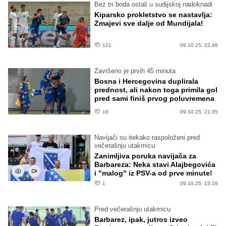
Bez tri boda ostali u sudijskoj nadoknadi
Kiparsko prokletstvo se nastavlja:
Zmajevi sve dalje od Mundijala!
121
09.10.25. 22:46
Završeno je prvih 45 minuta
Bosna i Hercegovina duplirala
prednost, ali nakon toga primila gol
pred sami finiš prvog poluvremena
16
09.10.25. 21:35
Navijači su itekako raspoloženi pred
večerašnju utakmicu
Zanimljiva poruka navijača za
Barbareza: Neka stavi Alajbegovića
i "malog" iz PSV-a od prve minute!
1
09.10.25. 15:19
Pred večerašnju utakmicu
Barbarez, ipak, jutros izveo