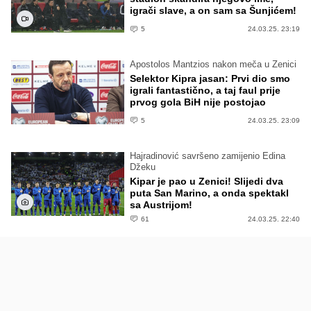
igrači slave, a on sam sa Šunjićem!
5
24.03.25. 23:19
Apostolos Mantzios nakon meča u Zenici
Selektor Kipra jasan: Prvi dio smo
igrali fantastično, a taj faul prije
prvog gola BiH nije postojao
5
24.03.25. 23:09
Hajradinović savršeno zamijenio Edina
Džeku
Kipar je pao u Zenici! Slijedi dva
puta San Marino, a onda spektakl
sa Austrijom!
61
24.03.25. 22:40