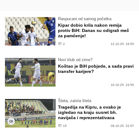
Raspucani od samog početka
Kipar dobio krila nakon remija
protiv BiH: Danas su odigrali meč
za pamćenje!
2
12.10.25. 16:55
Novi klub od zime?
Koštao je BiH pobjede, a sada pravi
transfer karijere?
10.10.25. 23:55
Šteta, zaista šteta
Tragedija na Kipru, a ovako je
izgledao na kraju susret bh.
navijača i reprezentativaca
15
09.10.25. 22:57