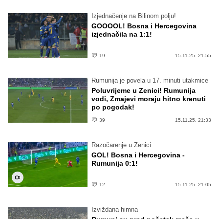
Izjednačenje na Bilinom polju!
GOOOOL! Bosna i Hercegovina
izjednačila na 1:1!
19
15.11.25. 21:55
Rumunija je povela u 17. minuti utakmice
Poluvrijeme u Zenici! Rumunija
vodi, Zmajevi moraju hitno krenuti
po pogodak!
39
15.11.25. 21:33
Razočarenje u Zenici
GOL! Bosna i Hercegovina -
Rumunija 0:1!
12
15.11.25. 21:05
Izviždana himna