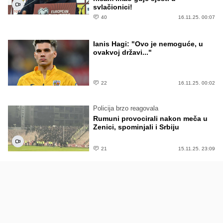
svlačionici!
40
16.11.25. 00:07
Ianis Hagi: "Ovo je nemoguće, u
ovakvoj državi..."
22
16.11.25. 00:02
Policija brzo reagovala
Rumuni provocirali nakon meča u
Zenici, spominjali i Srbiju
21
15.11.25. 23:09