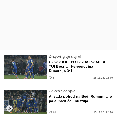
Zmajevi igraju sjajno!
GOOOOOL! POTVRDA POBJEDE JE
TU! Bosna i Hercegovina -
Rumunija 3:1
5
15.11.25. 22:40
Od očaja do sjaja
A, sada pohod na Beč: Rumunija je
pala, past će i Austrija!
61
15.11.25. 22:40