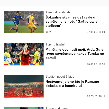
Trenutak slabosti
Šokantne stvari se dešavale u
svlačionici sinoć: "Gađao ga je
stolicom"
2
27.03.26. 16:04
Turci u finalu!
Ma, šta je ovo ljudi moji: Arda Guler
izveo savršenstvo kakvo Turska ne
pamti!
26.03.26. 19:51
Stadion poput šibice
Nestvarno je ono što je Rumune
dočekalo u Istanbulu!
26.03.26. 18:11
Surovo priznanje