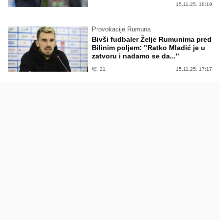
15.11.25. 18:19
Provokacije Rumuna
Bivši fudbaler Želje Rumunima pred
Bilinim poljem: "Ratko Mladić je u
zatvoru i nadamo se da..."
21
15.11.25. 17:17