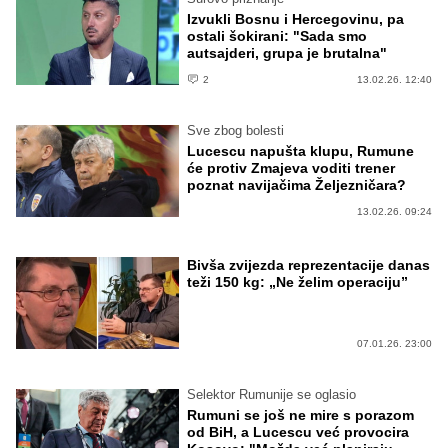
Izvukli Bosnu i Hercegovinu, pa
ostali šokirani: "Sada smo
autsajderi, grupa je brutalna"
2
13.02.26. 12:40
Sve zbog bolesti
Lucescu napušta klupu, Rumune
će protiv Zmajeva voditi trener
poznat navijačima Željezničara?
13.02.26. 09:24
Bivša zvijezda reprezentacije danas
teži 150 kg: „Ne želim operaciju”
07.01.26. 23:00
Selektor Rumunije se oglasio
Rumuni se još ne mire s porazom
od BiH, a Lucescu već provocira