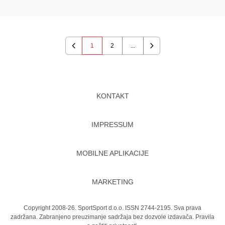
1
2
...
Previous
Next
KONTAKT
IMPRESSUM
MOBILNE APLIKACIJE
MARKETING
Copyright 2008-26. SportSport d.o.o. ISSN 2744-2195. Sva prava
zadržana. Zabranjeno preuzimanje sadržaja bez dozvole izdavača.
Pravila