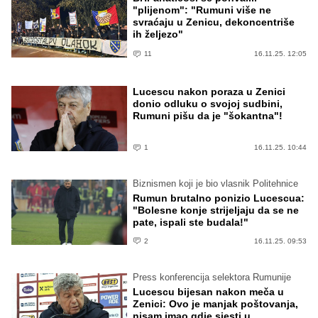
"plijenom": "Rumuni više ne
svraćaju u Zenicu, dekoncentriše
ih željezo"
11
16.11.25. 12:05
Lucescu nakon poraza u Zenici
donio odluku o svojoj sudbini,
Rumuni pišu da je "šokantna"!
1
16.11.25. 10:44
Biznismen koji je bio vlasnik Politehnice
Rumun brutalno ponizio Lucescua:
"Bolesne konje strijeljaju da se ne
pate, ispali ste budala!"
2
16.11.25. 09:53
Press konferencija selektora Rumunije
Lucescu bijesan nakon meča u
Zenici: Ovo je manjak poštovanja,
nisam imao gdje sjesti u