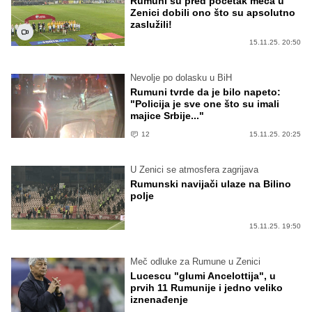
Rumuni su pred početak meča u
Zenici dobili ono što su apsolutno
zaslužili!
15.11.25. 20:50
Nevolje po dolasku u BiH
Rumuni tvrde da je bilo napeto:
"Policija je sve one što su imali
majice Srbije..."
12
15.11.25. 20:25
U Zenici se atmosfera zagrijava
Rumunski navijači ulaze na Bilino
polje
15.11.25. 19:50
Meč odluke za Rumune u Zenici
Lucescu "glumi Ancelottija", u
prvih 11 Rumunije i jedno veliko
iznenađenje