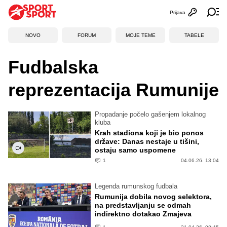
Prijava
Otvori profi
Ot
NOVO
FORUM
MOJE TEME
TABELE
Fudbalska
reprezentacija Rumunije
Propadanje počelo gašenjem lokalnog
kluba
Krah stadiona koji je bio ponos
države: Danas nestaje u tišini,
ostaju samo uspomene
1
04.06.26. 13:04
Legenda rumunskog fudbala
Rumunija dobila novog selektora,
na predstavljanju se odmah
indirektno dotakao Zmajeva