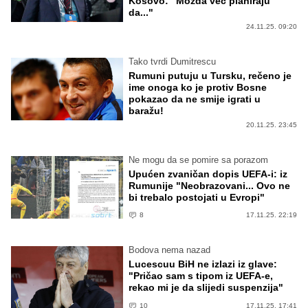
Kosovo: "Možda već planiraju
da..."
24.11.25. 09:20
Tako tvrdi Dumitrescu
Rumuni putuju u Tursku, rečeno je
ime onoga ko je protiv Bosne
pokazao da ne smije igrati u
baražu!
20.11.25. 23:45
Ne mogu da se pomire sa porazom
Upućen zvaničan dopis UEFA-i: iz
Rumunije "Neobrazovani... Ovo ne
bi trebalo postojati u Evropi"
8
17.11.25. 22:19
Bodova nema nazad
Lucescuu BiH ne izlazi iz glave:
"Pričao sam s tipom iz UEFA-e,
rekao mi je da slijedi suspenzija"
10
17.11.25. 17:41