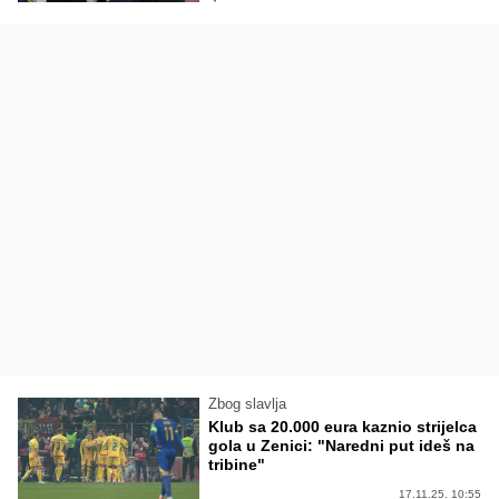
Zbog slavlja
Klub sa 20.000 eura kaznio strijelca
gola u Zenici: "Naredni put ideš na
tribine"
17.11.25. 10:55