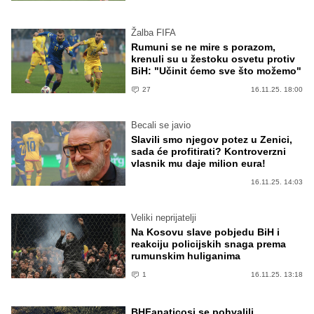
Žalba FIFA
Rumuni se ne mire s porazom,
krenuli su u žestoku osvetu protiv
BiH: "Učinit ćemo sve što možemo"
27
16.11.25. 18:00
Becali se javio
Slavili smo njegov potez u Zenici,
sada će profitirati? Kontroverzni
vlasnik mu daje milion eura!
16.11.25. 14:03
Veliki neprijatelji
Na Kosovu slave pobjedu BiH i
reakciju policijskih snaga prema
rumunskim huliganima
1
16.11.25. 13:18
BHFanaticosi se pohvalili