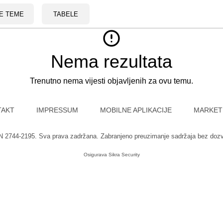
E TEME
TABELE
Nema rezultata
Trenutno nema vijesti objavljenih za ovu temu.
TAKT
IMPRESSUM
MOBILNE APLIKACIJE
MARKET
SN 2744-2195. Sva prava zadržana. Zabranjeno preuzimanje sadržaja bez doz
Osigurava
Sikra Security