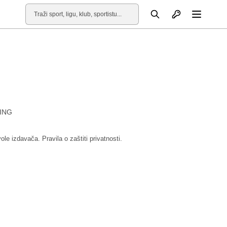
Otvori profil
Pretraga
Otvori
ING
vole izdavača.
Pravila o zaštiti privatnosti.