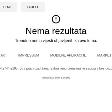
E TEME
TABELE
Nema rezultata
Trenutno nema vijesti objavljenih za ovu temu.
TAKT
IMPRESSUM
MOBILNE APLIKACIJE
MARKET
SN 2744-2195. Sva prava zadržana. Zabranjeno preuzimanje sadržaja bez doz
Osigurava
Sikra Security