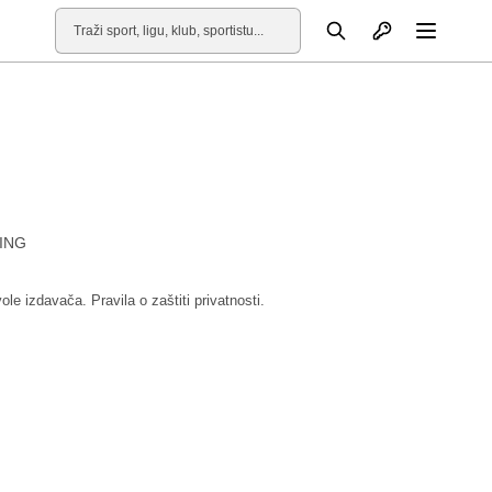
Otvori profil
Pretraga
Otvori
ING
vole izdavača.
Pravila o zaštiti privatnosti.