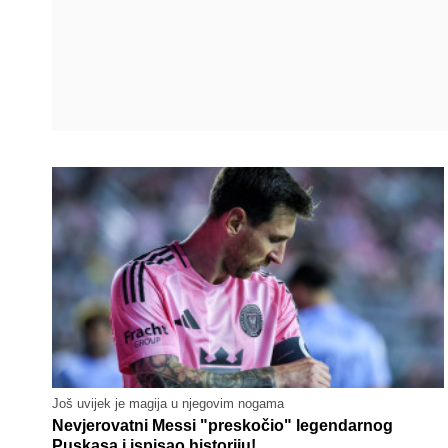
Još uvijek je magija u njegovim nogama
Nevjerovatni Messi "preskočio" legendarnog
Puskasa i ispisao historiju!