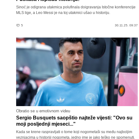
Sinoć je odigrana utakmica polufinala doigravanja Istočne konferencije
MLS lige, a Leo Messi je na toj utakmici ušao u historiju.
5
30.11.25. 09:37
Obratio se u emotivnom videu
Sergio Busquets saopštio najteže vijesti: "Ovo su
moji posljednji mjeseci..."
Kada se krene raspravljati o tome koji nogometaši su među najboljim
veznjacima u historiji nogometa, jedno ime je jako teško ne spomenuti.