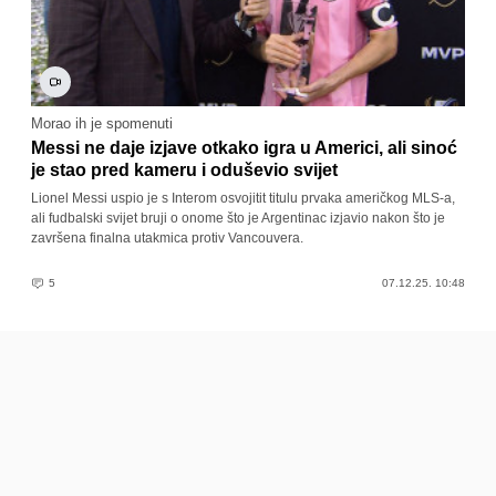
Morao ih je spomenuti
Messi ne daje izjave otkako igra u Americi, ali sinoć
je stao pred kameru i oduševio svijet
Lionel Messi uspio je s Interom osvojitit titulu prvaka američkog MLS-a,
ali fudbalski svijet bruji o onome što je Argentinac izjavio nakon što je
završena finalna utakmica protiv Vancouvera.
5
07.12.25. 10:48