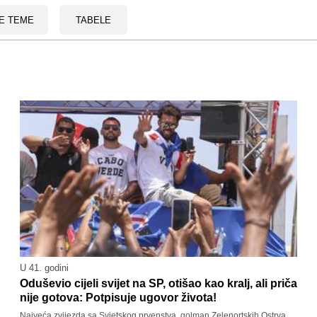
E TEME
TABELE
U 41. godini
Oduševio cijeli svijet na SP, otišao kao kralj, ali priča
nije gotova: Potpisuje ugovor života!
Najveća zvijezda sa Svjetskog prvenstva, golman Zelenortskih Ostrva