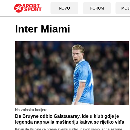
NOVO
FORUM
MOJ
Inter Miami
Na zalasku karijere
De Bruyne odbio Galatasaray, ide u klub gdje je
legenda napravila mašineriju kakva se rijetko viđa
Kevin de Bruyne će prema svemu sudeći nakon samo jedne sezone