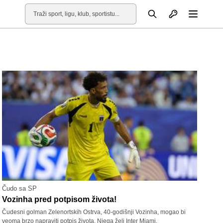
Otvori profil
Pretraga
Otvori
Čudo sa SP
Vozinha pred potpisom života!
Čudesni golman Zelenortskih Ostrva, 40-godišnji Vozinha, mogao bi
veoma brzo napraviti potpis života. Njega želi Inter Miami.