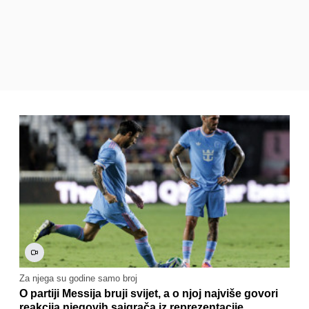
Za njega su godine samo broj
O partiji Messija bruji svijet, a o njoj najviše govori
reakcija njegovih saigrača iz reprezentacije