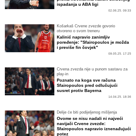
ispadanja u ABA ligi
02.06.25. 09:33
Košarkaš Crvene zvezde govorio
otvoreno o svom treneru
Kalinić napravio zanimljiv
poređenje: "Sfairopoulos je možda
i previše fin čovjek"
09.05.25. 17:25
Crvena zvezda nije u punom sastavu za
play-in
Poznato na koga sve računa
Sfairopoulos pred odlučujući
susret protiv Bayerna
14.04.25. 18:36
Delije će biti podijeljenog mišljenja
Ovome se nisu nadali ni najveći
navijači Crvene zvezde:
Sfairopoulos napravio iznenađujući
potez