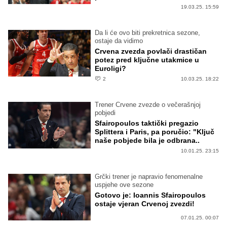
19.03.25. 15:59
Da li će ovo biti prekretnica sezone,
ostaje da vidimo
Crvena zvezda povlači drastičan
potez pred ključne utakmice u
Euroligi?
2
10.03.25. 18:22
Trener Crvene zvezde o večerašnjoj
pobjedi
Sfairopoulos taktički pregazio
Splittera i Paris, pa poručio: "Ključ
naše pobjede bila je odbrana..
10.01.25. 23:15
Grčki trener je napravio fenomenalne
uspjehe ove sezone
Gotovo je: Ioannis Sfairopoulos
ostaje vjeran Crvenoj zvezdi!
07.01.25. 00:07