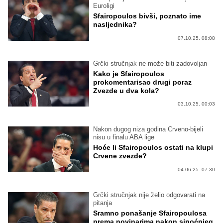
Euroligi
Sfairopoulos bivši, poznato ime
nasljednika?
07.10.25. 08:08
Grčki stručnjak ne može biti zadovoljan
Kako je Sfairopoulos
prokomentarisao drugi poraz
Zvezde u dva kola?
03.10.25. 00:03
Nakon dugog niza godina Crveno-bijeli
nisu u finalu ABA lige
Hoće li Sfairopoulos ostati na klupi
Crvene zvezde?
04.06.25. 07:30
Grčki stručnjak nije želio odgovarati na
pitanja
Sramno ponašanje Sfairopoulosa
prema novinarima nakon sinoćnjeg