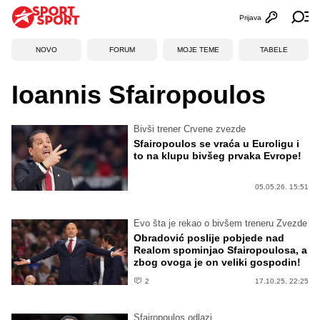
Prijava
Otvori profi
Ot
NOVO
FORUM
MOJE TEME
TABELE
Ioannis Sfairopoulos
Bivši trener Crvene zvezde
Sfairopoulos se vraća u Euroligu i
to na klupu bivšeg prvaka Evrope!
05.05.26. 15:51
Evo šta je rekao o bivšem treneru Zvezde
Obradović poslije pobjede nad
Realom spominjao Sfairopoulosa, a
zbog ovoga je on veliki gospodin!
2
17.10.25. 22:25
Sfairopoulos odlazi