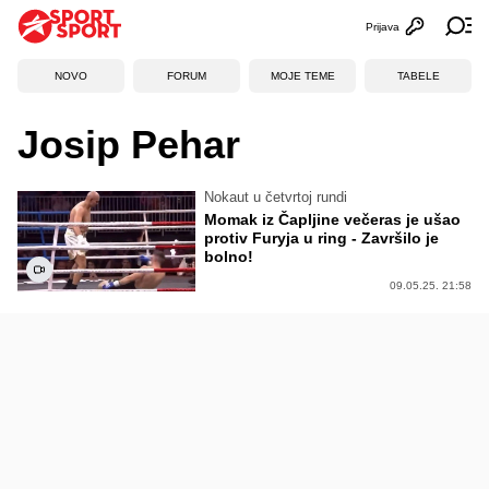
Prijava
Otvori profi
Ot
NOVO
FORUM
MOJE TEME
TABELE
Josip Pehar
Nokaut u četvrtoj rundi
Momak iz Čapljine večeras je ušao
protiv Furyja u ring - Završilo je
bolno!
09.05.25. 21:58