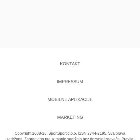
KONTAKT
IMPRESSUM
MOBILNE APLIKACIJE
MARKETING
Copyright 2008-26. SportSport d.o.o. ISSN 2744-2195. Sva prava
zadržana. Zabranjeno preuzimanje sadržaja bez dozvole izdavača.
Pravila