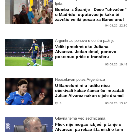
ljeta
Bomba iz Španije - Deco "uhvaćen"
u Madridu, otputovao je kako bi
završio veliki posao za Barcelonu!
04.08.26. 22:36
Argentinac ponovo u centru pažnje
Veliki preokret oko Juliana
Alvareza: Jedan detalj ponovo
pokrenuo priče o transferu
03.08.26. 19:48
Neočekivan potez Argentinca
U Barceloni ni u ludilu nisu
očekivali kakav šamar će im zadati
Julian Alvarez nakon cijele drame!
3
03.08.26. 13:20
Glavna tema već sedmicama
Flick nije mogao izbjeći pitanje o
Alvarezu, pa rekao šta misli o tom