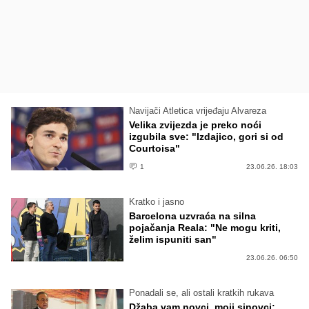
Navijači Atletica vrijeđaju Alvareza
Velika zvijezda je preko noći
izgubila sve: "Izdajico, gori si od
Courtoisa"
1
23.06.26. 18:03
Kratko i jasno
Barcelona uzvraća na silna
pojačanja Reala: "Ne mogu kriti,
želim ispuniti san"
23.06.26. 06:50
Ponadali se, ali ostali kratkih rukava
Džaba vam novci, moji sinovci: