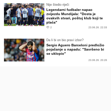
Nije štedio riječi
Legendarni fudbaler napao
zvijezdu Mundijala: "Dosta je
ovakvih stvari, poštuj klub koji te
plaća"
2
23.06.26. 22:33
Da li bi on bio pravi izbor?
Sergio Aguero Barceloni predložio
pojačanje u napadu: "Savršeno bi
se uklopio"
23.06.26. 20:26