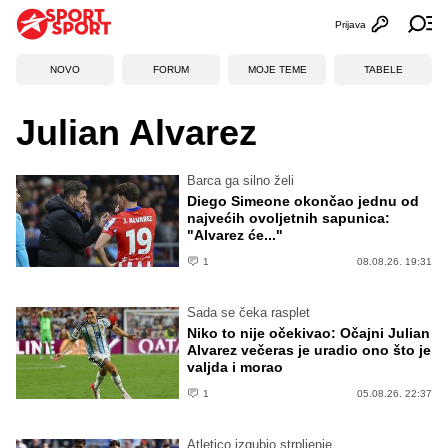
Prijava
Otvori profi
Ot
NOVO
FORUM
MOJE TEME
TABELE
Julian Alvarez
Barca ga silno želi
Diego Simeone okončao jednu od
najvećih ovoljetnih sapunica:
"Alvarez će..."
1
08.08.26. 19:31
Sada se čeka rasplet
Niko to nije očekivao: Očajni Julian
Alvarez večeras je uradio ono što je
valjda i morao
1
05.08.26. 22:37
Atletico izgubio strpljenje