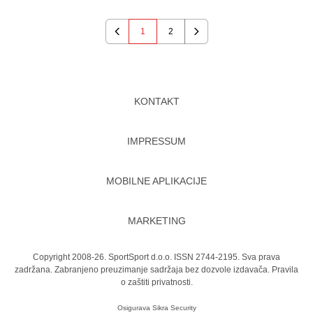
1
2
Previous
Next
KONTAKT
IMPRESSUM
MOBILNE APLIKACIJE
MARKETING
Copyright 2008-26. SportSport d.o.o. ISSN 2744-2195. Sva prava
zadržana. Zabranjeno preuzimanje sadržaja bez dozvole izdavača.
Pravila
o zaštiti privatnosti.
Osigurava
Sikra Security