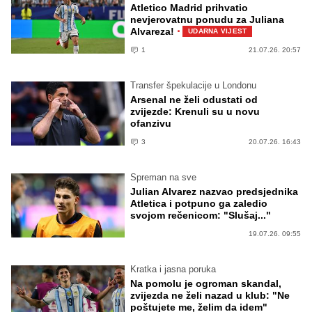
Atletico Madrid prihvatio
nevjerovatnu ponudu za Juliana
·
Alvareza!
UDARNA VIJEST
1
21.07.26. 20:57
Transfer špekulacije u Londonu
Arsenal ne želi odustati od
zvijezde: Krenuli su u novu
ofanzivu
3
20.07.26. 16:43
Spreman na sve
Julian Alvarez nazvao predsjednika
Atletica i potpuno ga zaledio
svojom rečenicom: "Slušaj..."
19.07.26. 09:55
Kratka i jasna poruka
Na pomolu je ogroman skandal,
zvijezda ne želi nazad u klub: "Ne
poštujete me, želim da idem"