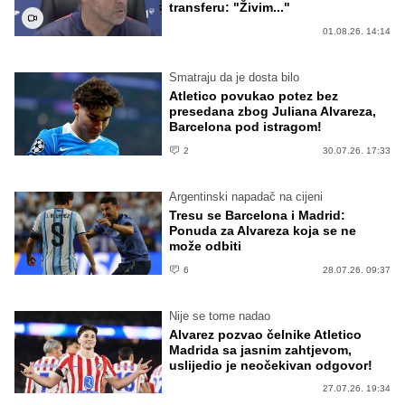
transferu: "Živim..."
01.08.26. 14:14
Smatraju da je dosta bilo
Atletico povukao potez bez
presedana zbog Juliana Alvareza,
Barcelona pod istragom!
2
30.07.26. 17:33
Argentinski napadač na cijeni
Tresu se Barcelona i Madrid:
Ponuda za Alvareza koja se ne
može odbiti
6
28.07.26. 09:37
Nije se tome nadao
Alvarez pozvao čelnike Atletico
Madrida sa jasnim zahtjevom,
uslijedio je neočekivan odgovor!
27.07.26. 19:34