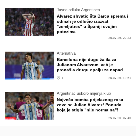
Jasna odluka Argentinca
Alvarez shvatio šta Barca sprema i
odmah je odlučio izazvati
"zemljotres" u Španiji svojim
potezima
26.07.26. 22:33
Alternativa
Barcelona nije dugo žalila za
Julianom Alvarezom, već je
pronašla drugu opciju za napad
1
26.07.26. 19:51
Argentinac uskoro mijenja klub
Najveća bomba prijelaznog roka
zove se Julian Alvarez! Ponuda
koja je stigla "nije normalna"!
25.07.26. 07:46