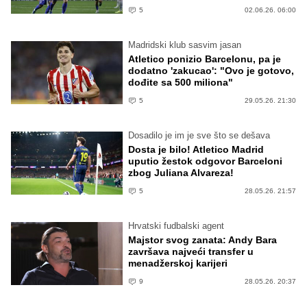
5
02.06.26. 06:00
Madridski klub sasvim jasan
Atletico ponizio Barcelonu, pa je
dodatno 'zakucao': "Ovo je gotovo,
dođite sa 500 miliona"
5
29.05.26. 21:30
Dosadilo je im je sve što se dešava
Dosta je bilo! Atletico Madrid
uputio žestok odgovor Barceloni
zbog Juliana Alvareza!
5
28.05.26. 21:57
Hrvatski fudbalski agent
Majstor svog zanata: Andy Bara
završava najveći transfer u
menadžerskoj karijeri
9
28.05.26. 20:37