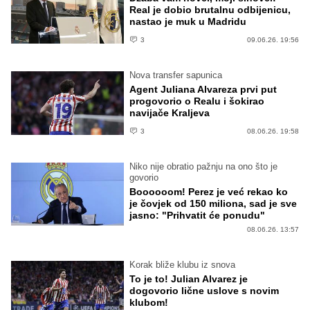
Real je dobio brutalnu odbijenicu,
nastao je muk u Madridu
3
09.06.26. 19:56
Nova transfer sapunica
Agent Juliana Alvareza prvi put
progovorio o Realu i šokirao
navijače Kraljeva
3
08.06.26. 19:58
Niko nije obratio pažnju na ono što je
govorio
Boooooom! Perez je već rekao ko
je čovjek od 150 miliona, sad je sve
jasno: "Prihvatit će ponudu"
08.06.26. 13:57
Korak bliže klubu iz snova
To je to! Julian Alvarez je
dogovorio lične uslove s novim
klubom!