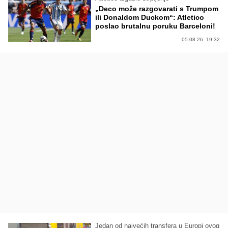
„Deco može razgovarati s Trumpom
ili Donaldom Duckom“: Atletico
poslao brutalnu poruku Barceloni!
05.08.26. 19:32
Jedan od najvećih transfera u Europi ovog