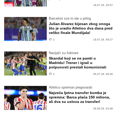
18.07.26. 20:57
Barceloni sve to ide u prilog
Julian Alvarez bijesan zbog onoga
što je uradio Atletico dva dana pred
veliko finale Mundijala!
2
18.07.26. 09:27
Navijači su šokirani
Skandal koji se ne pamti u
Madridu! Trener i igrač u
potpunosti prestali komunicirati
2
05.07.26. 09:36
Atletico spreman pregovarati
Najveća ljetna transfer bomba je
spremna: Barca plaća 150 miliona,
ali dva su uslova za transfer!
28.06.26. 23:48