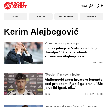
Prijava
Otvori profi
Ot
NOVO
FORUM
MOJE TEME
TABELE
Kerim Alajbegović
Vjeruje u nova pojačanja
Jedno pitanje o Vlahoviću bilo je
dovoljno: Spalletti odmah
spomenuo Alajbegovića
Prije 16min
"Problemi" s novim brojem
Alajbegović zbog hrvatske legende
pod pritiskom, Pjanić ga brani: "Bio
je veliki igrač, ali..."
6
06.08.26. 17:00
Sada će ovi dresovi "planuti" u prodaji