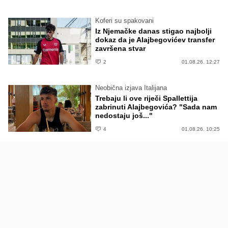
Koferi su spakovani
Iz Njemačke danas stigao najbolji
dokaz da je Alajbegovićev transfer
završena stvar
2
01.08.26. 12:27
Neobična izjava Italijana
Trebaju li ove riječi Spallettija
zabrinuti Alajbegovića? "Sada nam
nedostaju još..."
4
01.08.26. 10:25