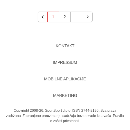
1
2
...
Previous
Next
KONTAKT
IMPRESSUM
MOBILNE APLIKACIJE
MARKETING
Copyright 2008-26. SportSport d.o.o. ISSN 2744-2195. Sva prava
zadržana. Zabranjeno preuzimanje sadržaja bez dozvole izdavača.
Pravila
o zaštiti privatnosti.