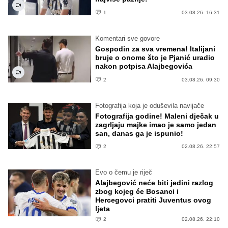
1
03.08.26. 16:31
Komentari sve govore
Gospodin za sva vremena! Italijani
bruje o onome što je Pjanić uradio
nakon potpisa Alajbegovića
2
03.08.26. 09:30
Fotografija koja je oduševila navijače
Fotografija godine! Maleni dječak u
zagrljaju majke imao je samo jedan
san, danas ga je ispunio!
2
02.08.26. 22:57
Evo o čemu je riječ
Alajbegović neće biti jedini razlog
zbog kojeg će Bosanci i
Hercegovci pratiti Juventus ovog
ljeta
2
02.08.26. 22:10