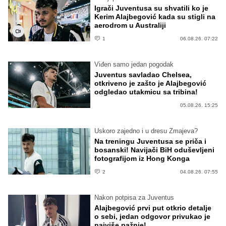
Igrači Juventusa su shvatili ko je
Kerim Alajbegović kada su stigli na
aerodrom u Australiji
1
06.08.26. 07:22
Viđen samo jedan pogodak
Juventus savladao Chelsea,
otkriveno je zašto je Alajbegović
odgledao utakmicu sa tribina!
05.08.26. 15:25
Uskoro zajedno i u dresu Zmajeva?
Na treningu Juventusa se priča i
bosanski! Navijači BiH oduševljeni
fotografijom iz Hong Konga
2
04.08.26. 07:55
Nakon potpisa za Juventus
Alajbegović prvi put otkrio detalje
o sebi, jedan odgovor privukao je
najviše pažnje!