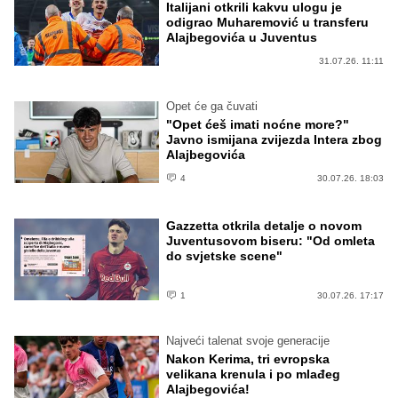
Italijani otkrili kakvu ulogu je
odigrao Muharemović u transferu
Alajbegovića u Juventus
31.07.26. 11:11
Opet će ga čuvati
"Opet ćeš imati noćne more?"
Javno ismijana zvijezda Intera zbog
Alajbegovića
4
30.07.26. 18:03
Gazzetta otkrila detalje o novom
Juventusovom biseru: "Od omleta
do svjetske scene"
1
30.07.26. 17:17
Najveći talenat svoje generacije
Nakon Kerima, tri evropska
velikana krenula i po mlađeg
Alajbegovića!