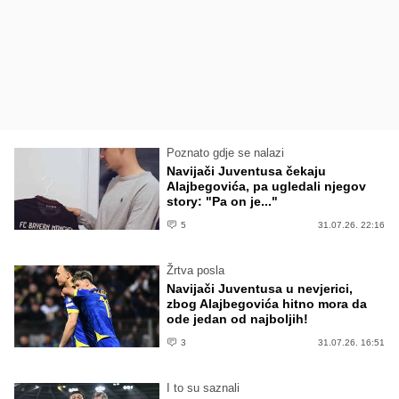
Poznato gdje se nalazi
Navijači Juventusa čekaju
Alajbegovića, pa ugledali njegov
story: "Pa on je..."
5
31.07.26. 22:16
Žrtva posla
Navijači Juventusa u nevjerici,
zbog Alajbegovića hitno mora da
ode jedan od najboljih!
3
31.07.26. 16:51
I to su saznali