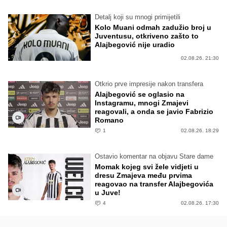
Detalj koji su mnogi primijetili
Kolo Muani odmah zadužio broj u
Juventusu, otkriveno zašto to
Alajbegović nije uradio
02.08.26. 21:30
Otkrio prve impresije nakon transfera
Alajbegović se oglasio na
Instagramu, mnogi Zmajevi
reagovali, a onda se javio Fabrizio
Romano
1
02.08.26. 18:29
Ostavio komentar na objavu Stare dame
Momak kojeg svi žele vidjeti u
dresu Zmajeva među prvima
reagovao na transfer Alajbegovića
u Juve!
4
02.08.26. 17:30