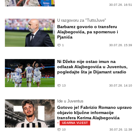
30.07.26. 16:51
U razgovoru za "TuttoJuve"
Barbarez govorio o transferu
Alajbegovića, pa spomenuo i
Pjanića
1
30.07.26. 15:39
Ni Džeko nije ostao imun na
odlazak Alajbegovića u Juventus,
pogledajte šta je Dijamant uradio
13
30.07.26. 14:10
Ide u Juventus
Gotovo je! Fabrizio Romano upravo
objavio ključne informacije
transfera Kerima Alajbegovića
·
UDARNA VIJEST
10
30.07.26. 11:38