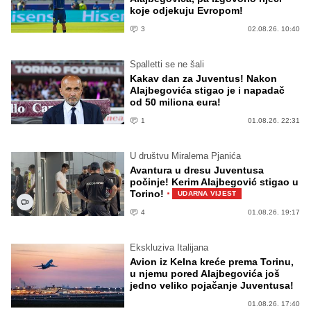
koje odjekuju Evropom!
3
02.08.26. 10:40
Spalletti se ne šali
Kakav dan za Juventus! Nakon
Alajbegovića stigao je i napadač
od 50 miliona eura!
1
01.08.26. 22:31
U društvu Miralema Pjanića
Avantura u dresu Juventusa
počinje! Kerim Alajbegović stigao u
·
Torino!
UDARNA VIJEST
4
01.08.26. 19:17
Ekskluziva Italijana
Avion iz Kelna kreće prema Torinu,
u njemu pored Alajbegovića još
jedno veliko pojačanje Juventusa!
01.08.26. 17:40