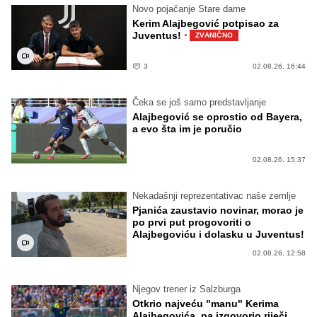
Novo pojačanje Stare dame
Kerim Alajbegović potpisao za
·
Juventus!
ZVANIČNO
3
02.08.26. 16:44
Čeka se još samo predstavljanje
Alajbegović se oprostio od Bayera,
a evo šta im je poručio
02.08.26. 15:37
Nekadašnji reprezentativac naše zemlje
Pjanića zaustavio novinar, morao je
po prvi put progovoriti o
Alajbegoviću i dolasku u Juventus!
02.08.26. 12:58
Njegov trener iz Salzburga
Otkrio najveću "manu" Kerima
Alajbegovića, pa izgovorio riječi