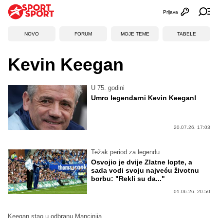
Prijava
Otvori profi
Ot
NOVO
FORUM
MOJE TEME
TABELE
Kevin Keegan
U 75. godini
Umro legendarni Kevin Keegan!
20.07.26. 17:03
Težak period za legendu
Osvojio je dvije Zlatne lopte, a
sada vodi svoju najveću životnu
borbu: "Rekli su da..."
01.06.26. 20:50
Keegan stao u odbranu Mancinija