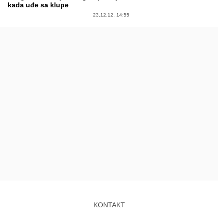
kada uđe sa klupe
23.12.12. 14:55
KONTAKT