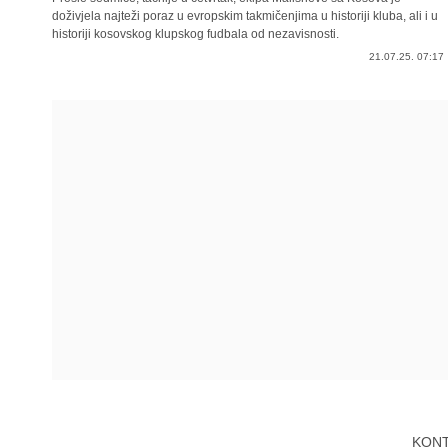
doživjela najteži poraz u evropskim takmičenjima u historiji kluba, ali i u
historiji kosovskog klupskog fudbala od nezavisnosti.
21.07.25. 07:17
KON