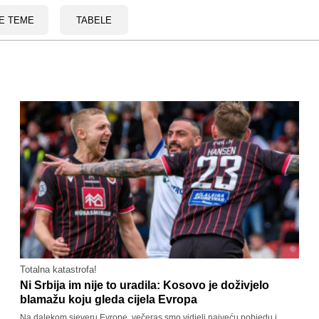
E TEME
TABELE
Totalna katastrofa!
Ni Srbija im nije to uradila: Kosovo je doživjelo
blamažu koju gleda cijela Evropa
Na dalekom sjeveru Evrope, večeras smo vidjeli najveću pobjedu i