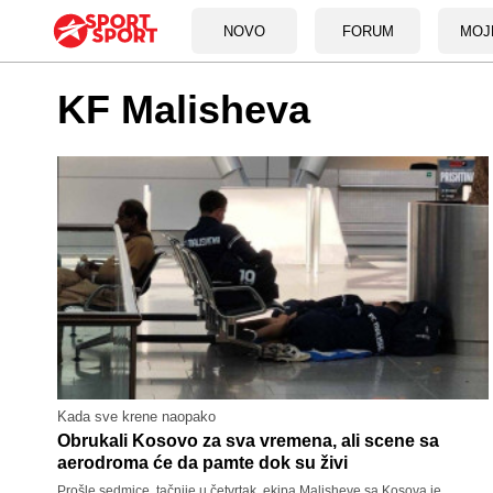
NOVO
FORUM
MOJ
KF Malisheva
Kada sve krene naopako
Obrukali Kosovo za sva vremena, ali scene sa
aerodroma će da pamte dok su živi
Prošle sedmice, tačnije u četvrtak, ekipa Malisheve sa Kosova je