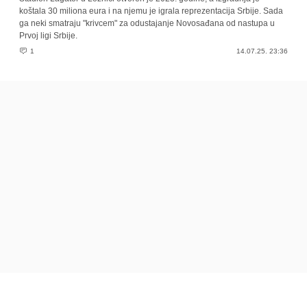
koštala 30 miliona eura i na njemu je igrala reprezentacija Srbije. Sada
ga neki smatraju "krivcem" za odustajanje Novosađana od nastupa u
Prvoj ligi Srbije.
1
14.07.25. 23:36