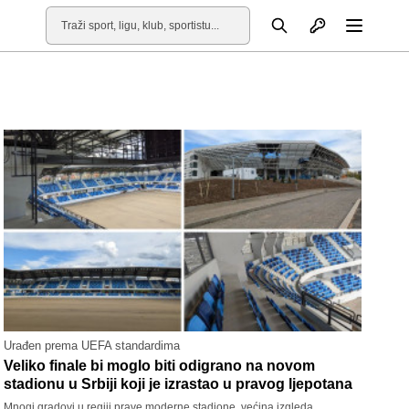
Otvori profil
Pretraga
Otvori
Urađen prema UEFA standardima
Veliko finale bi moglo biti odigrano na novom
stadionu u Srbiji koji je izrastao u pravog ljepotana
Mnogi gradovi u regiji prave moderne stadione, većina izgleda