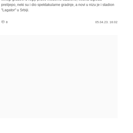
prelijepo, neki su i dio spektakularne gradnje, a novi u nizu je i stadion
"Lagator" u Srbiji.
8
05.04.23. 16:02