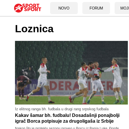
NOVO
FORUM
MOJ
Loznica
Iz elitnog ranga bh. fudbala u drugi rang srpskog fudbala
Kakav šamar bh. fudbalu! Dosadašnji ponajbolji
igrač Borca potpisuje za drugoligaša iz Srbije
Nakon što je proteklu sezonu proveo u Borcu iz Banja Luke, Đorđe