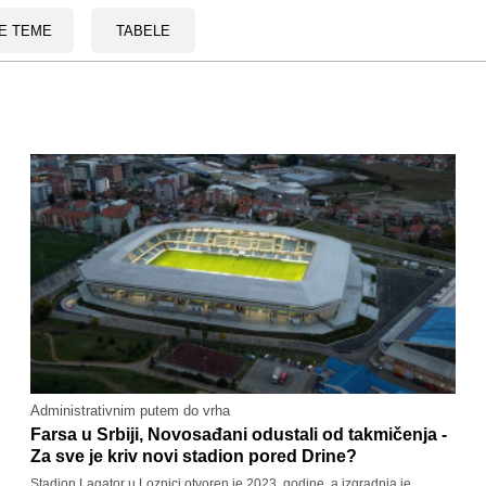
E TEME
TABELE
Administrativnim putem do vrha
Farsa u Srbiji, Novosađani odustali od takmičenja -
Za sve je kriv novi stadion pored Drine?
Stadion Lagator u Loznici otvoren je 2023. godine, a izgradnja je