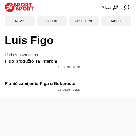
Prijava
Otvori profi
Ot
NOVO
FORUM
MOJE TEME
TABELE
Luis Figo
Uprkos povredama
Figo produžio sa Interom
26.06.08. 18:30
Pjanić zamijenio Figa u Bukureštu
26.05.08. 21:21