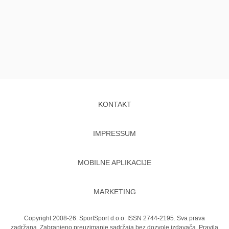
KONTAKT
IMPRESSUM
MOBILNE APLIKACIJE
MARKETING
Copyright 2008-26. SportSport d.o.o. ISSN 2744-2195. Sva prava
zadržana. Zabranjeno preuzimanje sadržaja bez dozvole izdavača.
Pravila