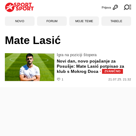
Prijava
Otvori profi
Ot
NOVO
FORUM
MOJE TEME
TABELE
Mate Lasić
Igra na poziciji štopera
Novi dan, novo pojačanje za
Posušje: Mate Lasić potpisao za
·
klub s Mokrog Doca
ZVANIČNO
1
21.07.25. 21:32