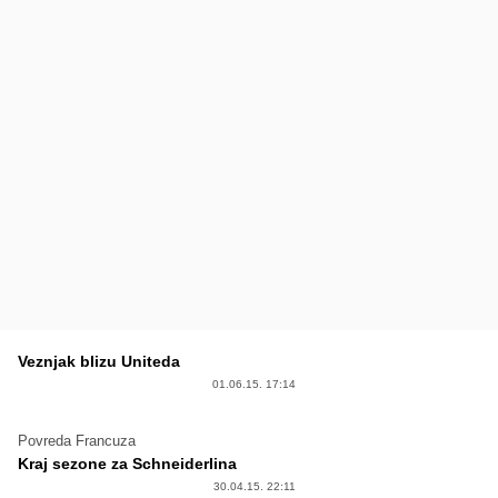
Veznjak blizu Uniteda
01.06.15. 17:14
Povreda Francuza
Kraj sezone za Schneiderlina
30.04.15. 22:11