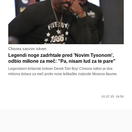
Chisora sasvim iskren
Legendi noge zadrhtale pred 'Novim Tysonom',
odbio milione za meč: "Pa, nisam lud za te pare"
Legendarni britanski bokser Derek 'Del Boy' Chisora odbio je dva
miliona dolara za meč protiv nove teškaške zvijezde Mosesa Itaume.
01.07.25. 16:50