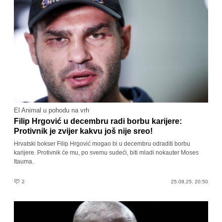
El Animal u pohodu na vrh
Filip Hrgović u decembru radi borbu karijere:
Protivnik je zvijer kakvu još nije sreo!
Hrvatski bokser Filip Hrgović mogao bi u decembru odraditi borbu
karijere. Protivnik će mu, po svemu sudeći, biti mladi nokauter Moses
Itauma.
2
25.08.25. 20:50