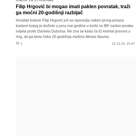
Filip Hrgović bi mogao imati paklen povratak, traži
ga moćni 20-godišnji razbijač
Hrvatski bokser Filip Hrgović još se oporavlja nakon prvog poraza
karijere kojeg je doživio u junu ove godine u borbi za IBF naslov prvaka
svijeta protiv Daniela Duboisa. Ne zna se kada će El Animal ponovo u
ring, ali ga tamo čeka 20-godišnja mašina Moses Itauma.
1
22.12.24. 15:47