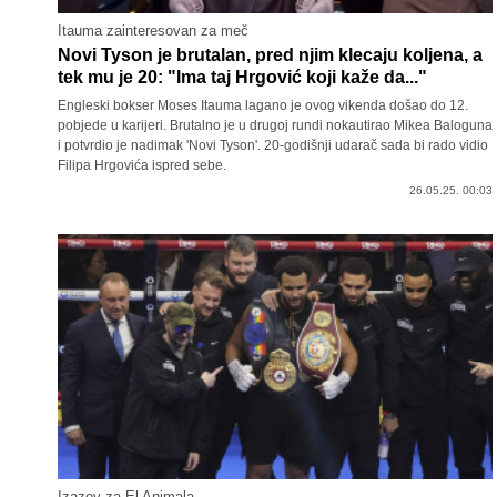
Itauma zainteresovan za meč
Novi Tyson je brutalan, pred njim klecaju koljena, a
tek mu je 20: "Ima taj Hrgović koji kaže da..."
Engleski bokser Moses Itauma lagano je ovog vikenda došao do 12.
pobjede u karijeri. Brutalno je u drugoj rundi nokautirao Mikea Baloguna
i potvrdio je nadimak 'Novi Tyson'. 20-godišnji udarač sada bi rado vidio
Filipa Hrgovića ispred sebe.
26.05.25. 00:03
Izazov za El Animala