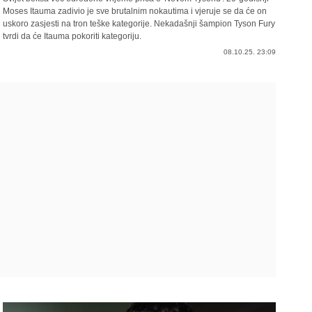
Moses Itauma zadivio je sve brutalnim nokautima i vjeruje se da će on
uskoro zasjesti na tron teške kategorije. Nekadašnji šampion Tyson Fury
tvrdi da će Itauma pokoriti kategoriju.
08.10.25. 23:09