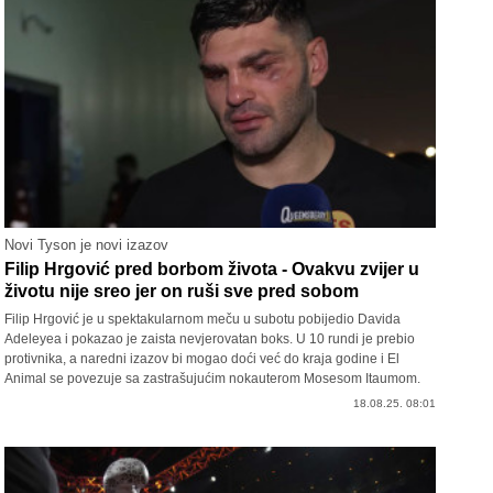
Novi Tyson je novi izazov
Filip Hrgović pred borbom života - Ovakvu zvijer u
životu nije sreo jer on ruši sve pred sobom
Filip Hrgović je u spektakularnom meču u subotu pobijedio Davida
Adeleyea i pokazao je zaista nevjerovatan boks. U 10 rundi je prebio
protivnika, a naredni izazov bi mogao doći već do kraja godine i El
Animal se povezuje sa zastrašujućim nokauterom Mosesom Itaumom.
18.08.25. 08:01