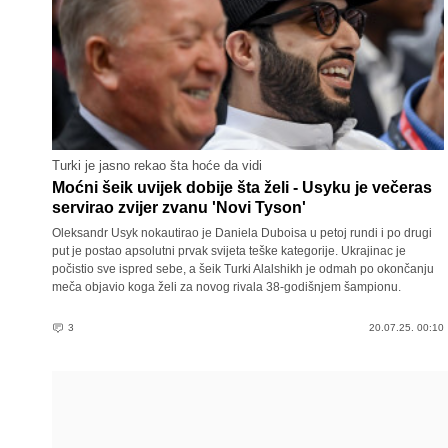
Turki je jasno rekao šta hoće da vidi
Moćni šeik uvijek dobije šta želi - Usyku je večeras
servirao zvijer zvanu 'Novi Tyson'
Oleksandr Usyk nokautirao je Daniela Duboisa u petoj rundi i po drugi
put je postao apsolutni prvak svijeta teške kategorije. Ukrajinac je
počistio sve ispred sebe, a šeik Turki Alalshikh je odmah po okončanju
meča objavio koga želi za novog rivala 38-godišnjem šampionu.
3
20.07.25. 00:10