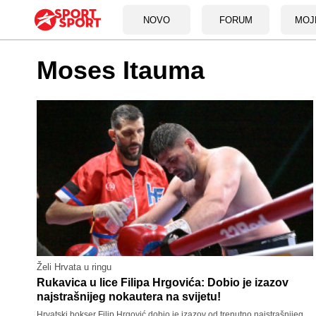
NOVO
FORUM
MOJ
Moses Itauma
Želi Hrvata u ringu
Rukavica u lice Filipa Hrgovića: Dobio je izazov
najstrašnijeg nokautera na svijetu!
Hrvatski bokser Filip Hrgović dobio je izazov od trenutno najstrašnijeg