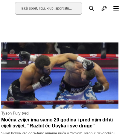
Otvori profil
Pretraga
Otvori
Tyson Fury tvrdi
Moćna zvijer ima samo 20 godina i pred njim drhti
cijeli svijet: "Razbit će Usyka i sve druge"
Svijet boksa već određeno vrijeme priča o 'Novom Tysonu'. 20-godišnji