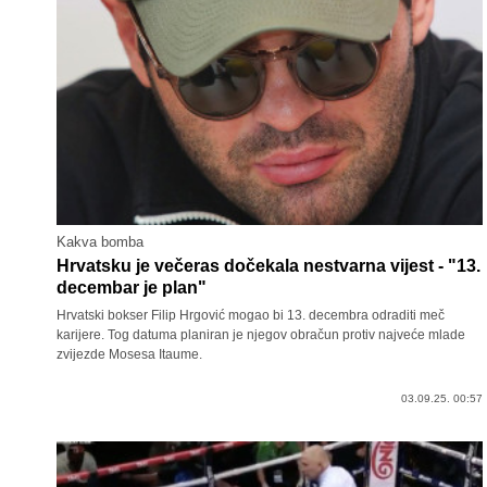
Kakva bomba
Hrvatsku je večeras dočekala nestvarna vijest - "13.
decembar je plan"
Hrvatski bokser Filip Hrgović mogao bi 13. decembra odraditi meč
karijere. Tog datuma planiran je njegov obračun protiv najveće mlade
zvijezde Mosesa Itaume.
03.09.25. 00:57