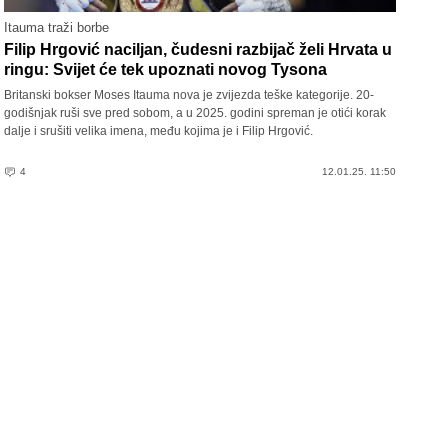
Itauma traži borbe
Filip Hrgović naciljan, čudesni razbijač želi Hrvata u
ringu: Svijet će tek upoznati novog Tysona
Britanski bokser Moses Itauma nova je zvijezda teške kategorije. 20-
godišnjak ruši sve pred sobom, a u 2025. godini spreman je otići korak
dalje i srušiti velika imena, među kojima je i Filip Hrgović.
4
12.01.25. 11:50