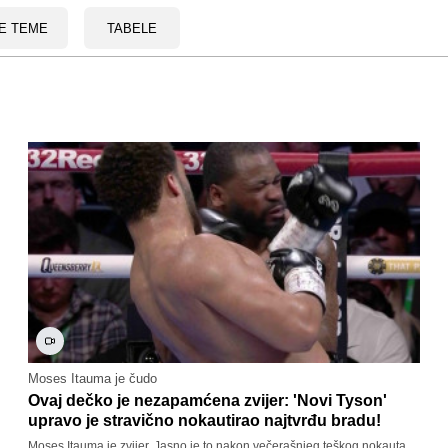
E TEME
TABELE
Moses Itauma je čudo
Ovaj dečko je nezapamćena zvijer: 'Novi Tyson'
upravo je stravično nokautirao najtvrđu bradu!
Moses Itauma je zvijer. Jasno je to nakon večerašnjeg teškog nokauta