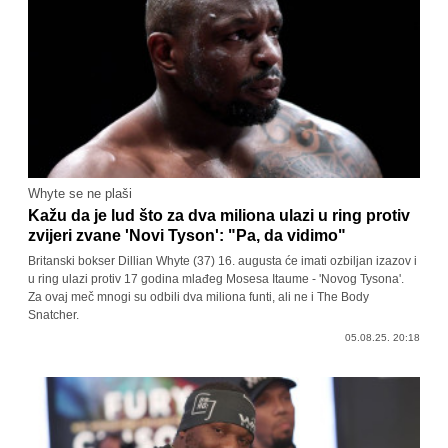
Whyte se ne plaši
Kažu da je lud što za dva miliona ulazi u ring protiv
zvijeri zvane 'Novi Tyson': "Pa, da vidimo"
Britanski bokser Dillian Whyte (37) 16. augusta će imati ozbiljan izazov i
u ring ulazi protiv 17 godina mlađeg Mosesa Itaume - 'Novog Tysona'.
Za ovaj meč mnogi su odbili dva miliona funti, ali ne i The Body
Snatcher.
05.08.25. 20:18