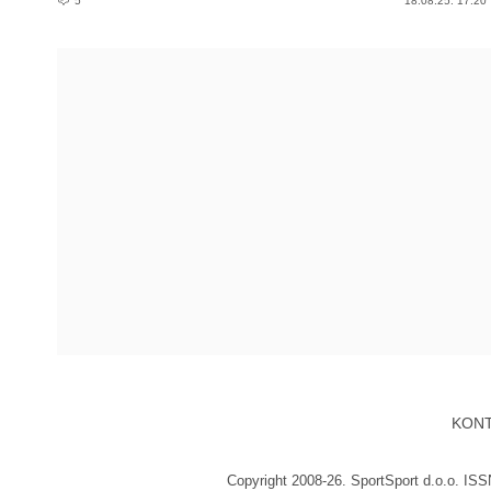
5
18.08.25. 17:20
KON
Copyright 2008-26. SportSport d.o.o. IS