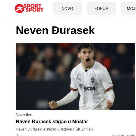
NOVO
FORUM
MOJ
Neven Đurasek
Novo lice
Neven Đurasek stigao u Mostar
Neven Đurasek je stigao u redove HŠK Zrinjski.