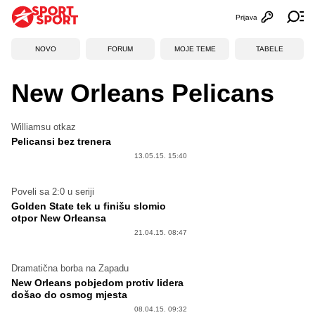
Prijava
Otvori profi
Ot
NOVO
FORUM
MOJE TEME
TABELE
New Orleans Pelicans
Williamsu otkaz
Pelicansi bez trenera
13.05.15. 15:40
Poveli sa 2:0 u seriji
Golden State tek u finišu slomio
otpor New Orleansa
21.04.15. 08:47
Dramatična borba na Zapadu
New Orleans pobjedom protiv lidera
došao do osmog mjesta
08.04.15. 09:32