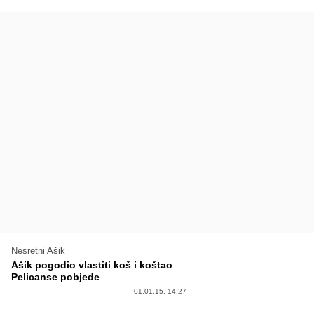
Nesretni Ašik
Ašik pogodio vlastiti koš i koštao
Pelicanse pobjede
01.01.15. 14:27