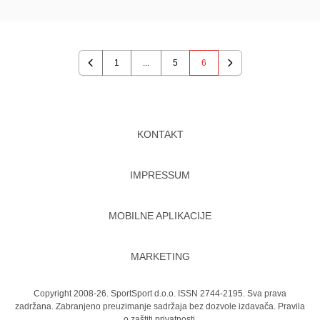
1
...
5
6
Previous
Next
KONTAKT
IMPRESSUM
MOBILNE APLIKACIJE
MARKETING
Copyright 2008-26. SportSport d.o.o. ISSN 2744-2195. Sva prava
zadržana. Zabranjeno preuzimanje sadržaja bez dozvole izdavača.
Pravila
o zaštiti privatnosti.