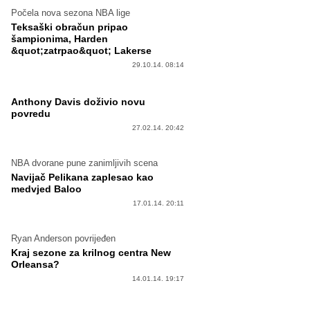
Počela nova sezona NBA lige
Teksaški obračun pripao
šampionima, Harden
&quot;zatrpao&quot; Lakerse
29.10.14. 08:14
Anthony Davis doživio novu
povredu
27.02.14. 20:42
NBA dvorane pune zanimljivih scena
Navijač Pelikana zaplesao kao
medvjed Baloo
17.01.14. 20:11
Ryan Anderson povrijeđen
Kraj sezone za krilnog centra New
Orleansa?
14.01.14. 19:17