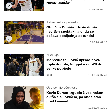
Nikole Jokića!
25.03.26. 07:20
Kakav šut za pobjedu
Obračun Dončić - Jokić donio
neviđen spektakl, a onda se
dešava posljednja sekunda!
15.03.26. 07:18
NBA liga
Monstruozni Jokić upisao novi-
triple double, Nuggetsi od -20 do
velike pobjede
3
13.03.26. 07:40
Ovo se nije očekivalo
Kevin Durant izgubio živce nakon
okršaja s Jokićem, pa onda stao
pred kamere!
12.03.26. 12:30