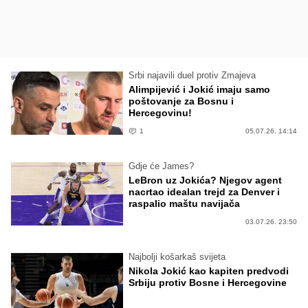
Srbi najavili duel protiv Zmajeva
Alimpijević i Jokić imaju samo
poštovanje za Bosnu i
Hercegovinu!
1
05.07.26. 14:14
Gdje će James?
LeBron uz Jokića? Njegov agent
nacrtao idealan trejd za Denver i
raspalio maštu navijača
03.07.26. 23:50
Najbolji košarkaš svijeta
Nikola Jokić kao kapiten predvodi
Srbiju protiv Bosne i Hercegovine