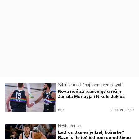
Srbin je u odličnoj formi pred playoff
Nova noć za pamćenje u režiji
Jamala Murrayja i Nikole Jokića
1
26.03.26. 07:57
Nestvaran je
LeBron James je kralj košarke?
Razmislite još jednom pored živog