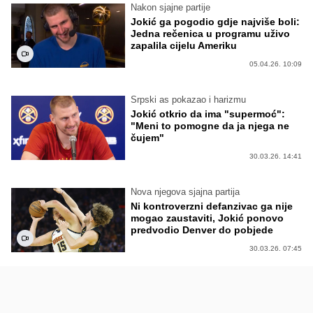
Nakon sjajne partije
Jokić ga pogodio gdje najviše boli:
Jedna rečenica u programu uživo
zapalila cijelu Ameriku
05.04.26. 10:09
Srpski as pokazao i harizmu
Jokić otkrio da ima "supermoć":
"Meni to pomogne da ja njega ne
čujem"
30.03.26. 14:41
Nova njegova sjajna partija
Ni kontroverzni defanzivac ga nije
mogao zaustaviti, Jokić ponovo
predvodio Denver do pobjede
30.03.26. 07:45