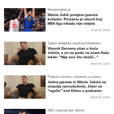
Nevjerovatan je
Nikola Jokić pomjera granice
košarke: Postavio je rekord koji
NBA liga nikada nije vidjela
12.03.26. 10:00
Sjajna anegdota srpskog košarkaša
Vlasnik Denvera ušao u kuću
Jokića, a on na podu sa osam flaša
tekile: "Nije ono što misliš..."
09.03.26. 12:01
Poptuno iskreno i otvoreno o svemu
Jedna pjesma ni Nikolu Jokića ne
ostavlja ravnodušnim, Joker se
"ogolio" kod Edina u podcastu
09.03.26. 10:00
NBA zvijezda bez dileme