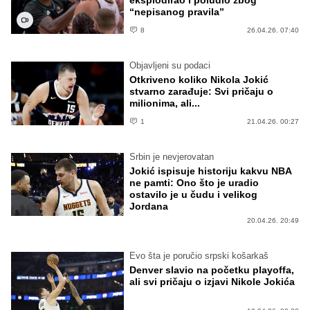
“nepisanog pravila”
8
26.04.26. 07:40
Objavljeni su podaci
Otkriveno koliko Nikola Jokić
stvarno zarađuje: Svi pričaju o
milionima, ali...
1
21.04.26. 00:27
Srbin je nevjerovatan
Jokić ispisuje historiju kakvu NBA
ne pamti: Ono što je uradio
ostavilo je u čudu i velikog
Jordana
20.04.26. 20:49
Evo šta je poručio srpski košarkaš
Denver slavio na početku playoffa,
ali svi pričaju o izjavi Nikole Jokića