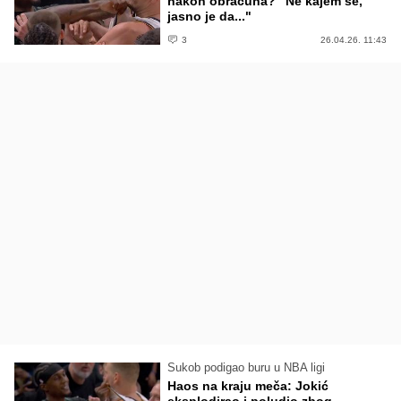
nakon obračuna? "Ne kajem se,
jasno je da..."
3
26.04.26. 11:43
Sukob podigao buru u NBA ligi
Haos na kraju meča: Jokić
eksplodirao i poludio zbog