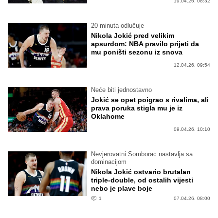
19.04.26. 08:32
20 minuta odlučuje
Nikola Jokić pred velikim
apsurdom: NBA pravilo prijeti da
mu poništi sezonu iz snova
12.04.26. 09:54
Neće biti jednostavno
Jokić se opet poigrao s rivalima, ali
prava poruka stigla mu je iz
Oklahome
09.04.26. 10:10
Nevjerovatni Somborac nastavlja sa
dominacijom
Nikola Jokić ostvario brutalan
triple-double, od ostalih vijesti
nebo je plave boje
1
07.04.26. 08:00