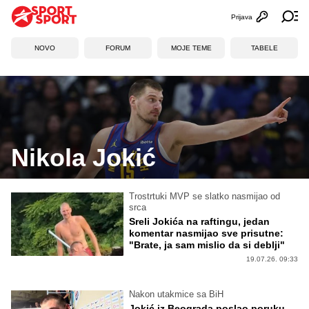
Prijava
Otvori profi
Ot
NOVO
FORUM
MOJE TEME
TABELE
Nikola Jokić
Trostrtuki MVP se slatko nasmijao od
srca
Sreli Jokića na raftingu, jedan
komentar nasmijao sve prisutne:
"Brate, ja sam mislio da si deblji"
19.07.26. 09:33
Nakon utakmice sa BiH
Jokić iz Beograda poslao poruku