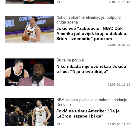
1
23.06.26. 15:45
Nakon šokantne eliminacije, potpuno
druga scena
Jokić već "zaboravio" NBA: Dok
Amerika još uvijek bruji o debaklu,
Srbin "iznenadio" potezom
04.05.26. 08:32
Brutalna poruka
Niko nikada nije ovo rekao Jokiću
u lice: "Nije ti ovo Srbija"
03.05.26. 15:15
NBA javnost podijeljena nakon ispadanja
Denvera
Jokić na udaru Amerike: “Da je
LeBron, razapeli bi ga”
1
03.05.26. 12:05