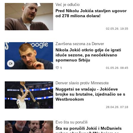
Već je odlučio
Pred Nikolu Jokića stavljen ugovor
od 278 miliona dolara!
02.05.26. 19:35
Završena sezona za Denver
Nikola Jokić otkrio gdje će igrati
iduće sezone, pa neočekivano
spomenuo Srbiju
5
01.05.26. 08:45
Denver slavio protiv Minnesote
Nuggetsi se vraćaju - Jokićeve
brojke su brutalne, izjednačio se s
Westbrookom
28.04.26. 07:18
Evo šta su poručili
Šta su poručili Jokić i McDaniels