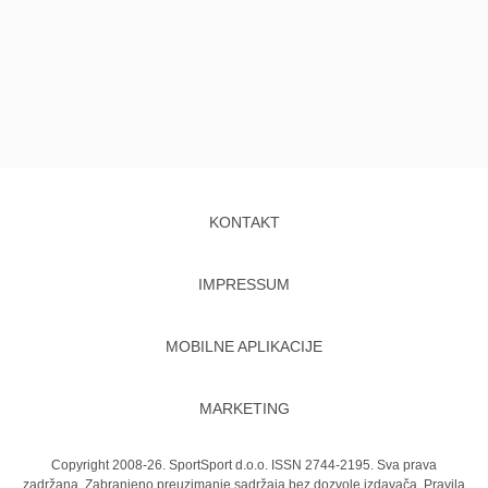
KONTAKT
IMPRESSUM
MOBILNE APLIKACIJE
MARKETING
Copyright 2008-26. SportSport d.o.o. ISSN 2744-2195. Sva prava
zadržana. Zabranjeno preuzimanje sadržaja bez dozvole izdavača.
Pravila