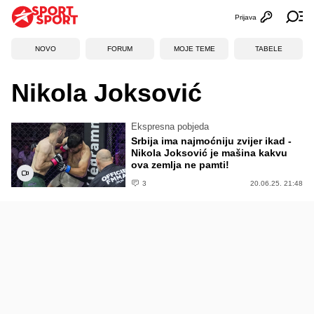
Prijava
Otvori profi
Ot
NOVO
FORUM
MOJE TEME
TABELE
Nikola Joksović
Ekspresna pobjeda
Srbija ima najmoćniju zvijer ikad -
Nikola Joksović je mašina kakvu
ova zemlja ne pamti!
3
20.06.25. 21:48