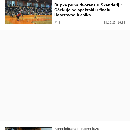
Dupke puna dvorana u Skenderiji:
Očekuje se spektakl u finalu
Hasetovog klasika
8
28.12.25. 16:32
Kompletirana i grupna faza