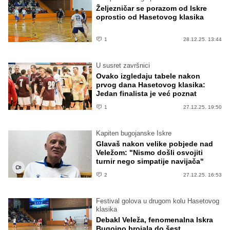
Željezničar se porazom od Iskre
oprostio od Hasetovog klasika
1
28.12.25. 13:44
U susret završnici
Ovako izgledaju tabele nakon
prvog dana Hasetovog klasika:
Jedan finalista je već poznat
1
27.12.25. 19:50
Kapiten bugojanske Iskre
Glavaš nakon velike pobjede nad
Veležom: "Nismo došli osvojiti
turnir nego simpatije navijača"
2
27.12.25. 16:53
Festival golova u drugom kolu Hasetovog
klasika
Debakl Veleža, fenomenalna Iskra
Bugojno brojala do šest