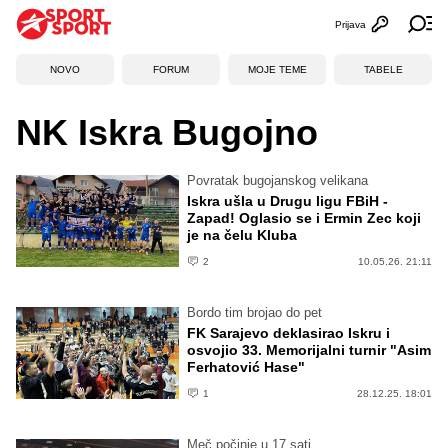
Prijava
Otvori profi
Ot
NOVO
FORUM
MOJE TEME
TABELE
NK Iskra Bugojno
Povratak bugojanskog velikana
Iskra ušla u Drugu ligu FBiH -
Zapad! Oglasio se i Ermin Zec koji
je na čelu Kluba
2
10.05.26. 21:11
Bordo tim brojao do pet
FK Sarajevo deklasirao Iskru i
osvojio 33. Memorijalni turnir "Asim
Ferhatović Hase"
1
28.12.25. 18:01
Meč počinje u 17 sati