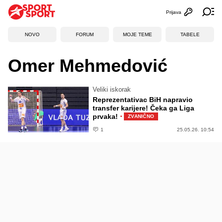
Prijava
Otvori profi
Ot
NOVO
FORUM
MOJE TEME
TABELE
Omer Mehmedović
Veliki iskorak
Reprezentativac BiH napravio
transfer karijere! Čeka ga Liga
·
prvaka!
ZVANIČNO
1
25.05.26. 10:54