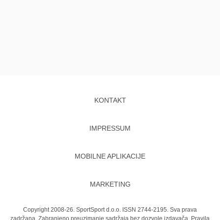
KONTAKT
IMPRESSUM
MOBILNE APLIKACIJE
MARKETING
Copyright 2008-26. SportSport d.o.o. ISSN 2744-2195. Sva prava
zadržana. Zabranjeno preuzimanje sadržaja bez dozvole izdavača.
Pravila