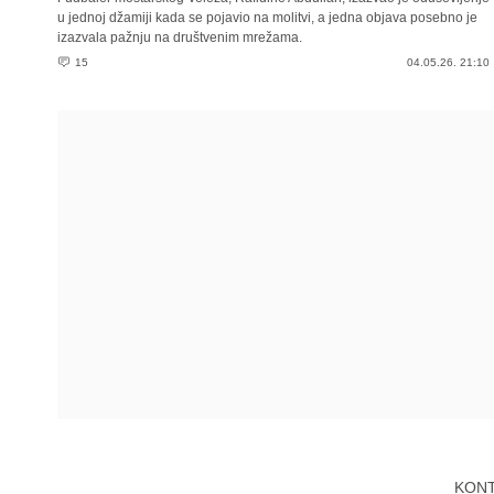
u jednoj džamiji kada se pojavio na molitvi, a jedna objava posebno je
izazvala pažnju na društvenim mrežama.
15
04.05.26. 21:10
KON