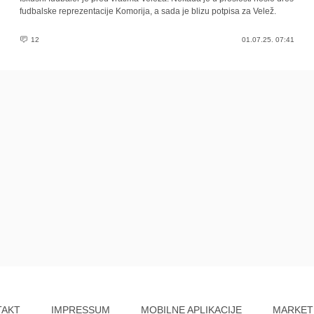
fudbalske reprezentacije Komorija, a sada je blizu potpisa za Velež.
12
01.07.25. 07:41
TAKT
IMPRESSUM
MOBILNE APLIKACIJE
MARKET