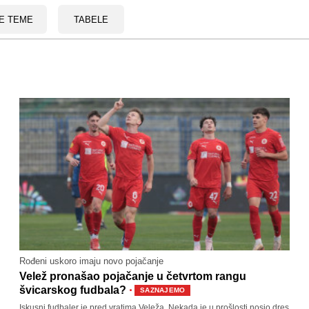
E TEME
TABELE
Rođeni uskoro imaju novo pojačanje
Velež pronašao pojačanje u četvrtom rangu
·
švicarskog fudbala?
SAZNAJEMO
Iskusni fudbaler je pred vratima Veleža. Nekada je u prošlosti nosio dres