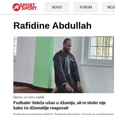
NOVO
FORUM
MOJ
Rafidine Abdullah
Njemu se nisu nadali
Fudbaler Veleža ušao u džamiju, ali ni slutio nije
kako će džematlije reagovati
Fudbaler mostarskog Veleža, Rafidine Abdullah, izazvao je oduševljenje