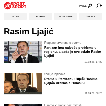
Prijava
Otvori profi
Ot
NOVO
FORUM
MOJE TEME
TABELE
Rasim Ljajić
Potpuno otvoreno o svemu
Partizan ima najveće probleme u
regionu, a sada je sve otkrio Rasim
Ljajić!
13.03.26. 17:30
Sve je isplivalo
Drama u Partizanu: Riječi Rasima
Ljajića uzdrmale Humsku
11.03.26. 00:20
Usame Zukorlić bez milosti