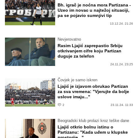
Bh. igrač je noćna mora Partizana -
Uzeo im novac u najtežoj situaciji,
pa se pojavio sumnjivi tip
13.12.24. 21:26
Nevjerovatno
Rasim Ljajić zaprepastio Srbiju
otkrivanjem cifre koju Partizan
duguje za telefon
24.11.24. 23:25
Čovjek je samo iskren
Ljajić je izjavom obrukao Partizan
za sva vremena: "Vjerujte da bolje
uslove imaju..."
2
23.11.24. 11:33
Beogradski klub prolazi kroz teške dane
Ljajić otkrio bolnu istinu o
Partizanu: "Kada uđem u klupske
prostorije..."