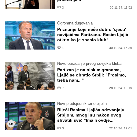
3
09.11.24. 11:52
Ogromna dugovanja
Priznanje koje neće dobro 'sjesti'
navijačima Partizana: Rasim Ljajić
otkrio ko je spasio klub!
1
30.10.24. 16:30
Novo obraćanje prvog čovjeka kluba
Partizan je na niskim granama,
Ljajić se obratio Srbiji: "Prosimo,
treba nam..."
7
28.10.24. 13:15
Novi predsjednik crno-bijelih
Riječi Rasima Ljajića odzvanjaju
Srbijom, mnogi su nakon ovog
shvatili sve: "Ima li ovdje..."
3
22.10.24. 17:01