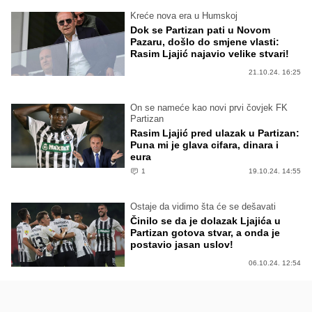
Kreće nova era u Humskoj
Dok se Partizan pati u Novom
Pazaru, došlo do smjene vlasti:
Rasim Ljajić najavio velike stvari!
21.10.24. 16:25
On se nameće kao novi prvi čovjek FK
Partizan
Rasim Ljajić pred ulazak u Partizan:
Puna mi je glava cifara, dinara i
eura
1
19.10.24. 14:55
Ostaje da vidimo šta će se dešavati
Činilo se da je dolazak Ljajića u
Partizan gotova stvar, a onda je
postavio jasan uslov!
06.10.24. 12:54