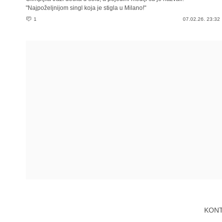
"Najpoželjnijom singl koja je stigla u Milano!"
1
07.02.26. 23:32
KON