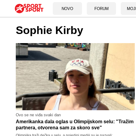
NOVO
FORUM
MOJ
Sophie Kirby
Ovo se ne viđa svaki dan
Amerikanka dala oglas u Olimpijskom selu: "Tražim
partnera, otvorena sam za skoro sve"
Olimpijka traži dečka u selu, a pojedini mediji su je nazvali: