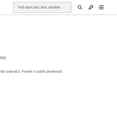
Otvori profil
Pretraga
Otvori
ING
vole izdavača.
Pravila o zaštiti privatnosti.