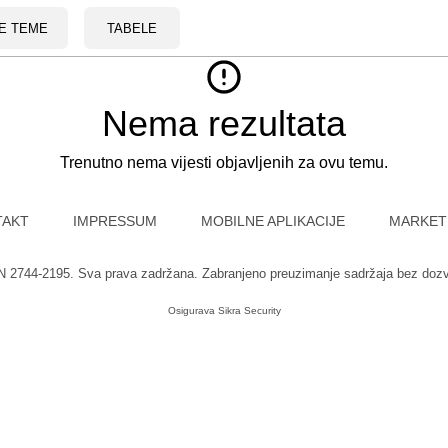
E TEME
TABELE
Nema rezultata
Trenutno nema vijesti objavljenih za ovu temu.
TAKT
IMPRESSUM
MOBILNE APLIKACIJE
MARKET
SN 2744-2195. Sva prava zadržana. Zabranjeno preuzimanje sadržaja bez doz
Osigurava
Sikra Security