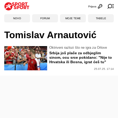
Prijava
Otvori profi
Ot
NOVO
FORUM
MOJE TEME
TABELE
Tomislav Arnautović
Oktriveni razlozi što ne igra za Orlove
Srbija još plače za odbjeglim
sinom, ocu srce pokidano: "Nije to
Hrvatska ili Bosna, igrat ćeš tu"
25.07.25. 17:14