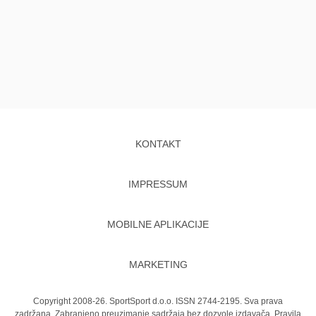
KONTAKT
IMPRESSUM
MOBILNE APLIKACIJE
MARKETING
Copyright 2008-26. SportSport d.o.o. ISSN 2744-2195. Sva prava
zadržana. Zabranjeno preuzimanje sadržaja bez dozvole izdavača.
Pravila