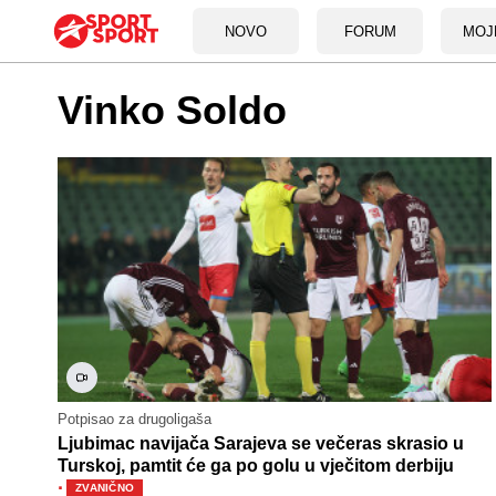
NOVO
FORUM
MOJ
Vinko Soldo
Potpisao za drugoligaša
Ljubimac navijača Sarajeva se večeras skrasio u
Turskoj, pamtit će ga po golu u vječitom derbiju
·
ZVANIČNO