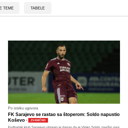
E TEME
TABELE
Po isteku ugovora
FK Sarajevo se rastao sa štoperom: Soldo napustio
·
Koševo
ZVANIČNO
Fudbalski klub Sarajevo objavio je danas da je Vinko Soldo završio svoj