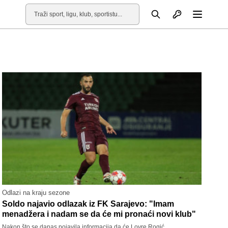
Otvori profil
Pretraga
Otvori
Odlazi na kraju sezone
Soldo najavio odlazak iz FK Sarajevo: "Imam
menadžera i nadam se da će mi pronaći novi klub"
Nakon što se danas pojavila informacija da će Lovre Rogić