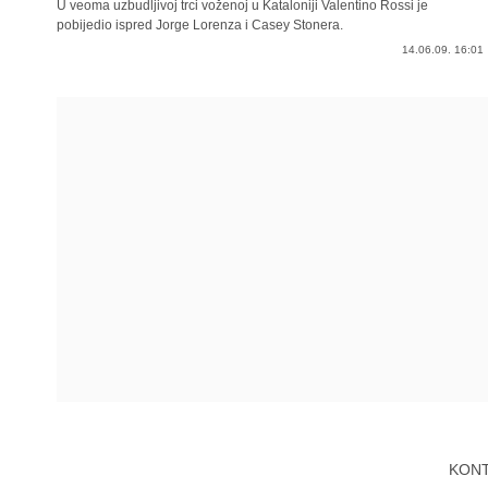
U veoma uzbudljivoj trci voženoj u Kataloniji Valentino Rossi je
pobijedio ispred Jorge Lorenza i Casey Stonera.
14.06.09. 16:01
KON