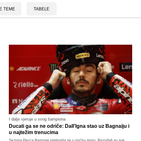
E TEME
TABELE
I dalje vjeruje u svog šampiona
Ducati ga se ne odriče: Dall'Igna stao uz Bagnaiju i
u najtežim trenucima
Sezona Pecca Bagnaie pretvorila se u noćnu moru. Rezultati su sve