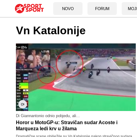
NOVO
FORUM
MOJ
Vn Katalonije
Di Giannantonio odnio pobjedu, ali...
Horor u MotoGP-u: Stravičan sudar Acoste i
Marqueza ledi krv u žilama
Dramatične scene obilježile su Vn Katalonije nakon stravičnog sudara