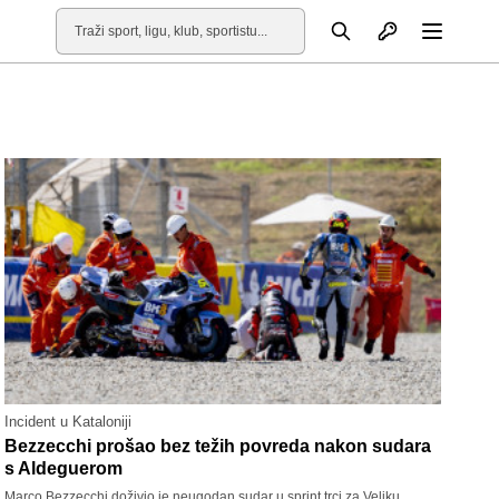
Otvori profil
Pretraga
Otvori
Incident u Kataloniji
Bezzecchi prošao bez težih povreda nakon sudara
s Aldeguerom
Marco Bezzecchi doživio je neugodan sudar u sprint trci za Veliku