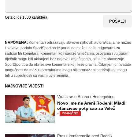
Ostalo još
1500
karaktera
POŠALJI
NAPOMENA:
Komentari odražavaju stavove njihovih autora/ica, a ne nužno
i stavove portala SportSport.ba te portal ne može i neće odgovarati za
sadržaj tih kometara. Komentari koji sadrže vrijeđanja, psovanja i vulgaran
riječnik mogu biti uklonjeni bez najave i objašnjenja, ali to ne obavezuje
SportSport.ba da obriše sve komentare koji krše pravila. Čitanjem prihvatate
mogućnost da među komentarima mogu biti pronađeni sadržaji koji mogu
biti u suprotnosti sa vašim uvjerenjima.
NAJNOVIJE VIJESTI
Vratio se u Bosnu i Hercegovinu
Novo ime na Areni Rođeni! Mladi
ofanzivac potpisao za Velež
·
ZVANIČNO
Press konferencija pred Radnik