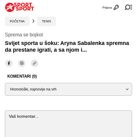
Prijava
Otvori profi
Ot
POČETNA
TENIS
Sprema se bojkot
Svijet sporta u šoku: Aryna Sabalenka spremna
da prestane igrati, a sa njom i...
KOMENTARI (0)
Sortiraj
Komentar