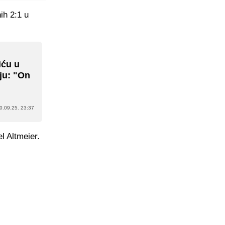
ih 2:1 u
iću u
ju: "On
0.09.25. 23:37
l Altmeier.