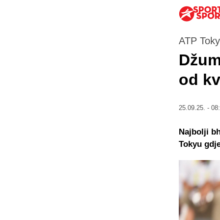
ATP Tokyo
Džum
od kv
25.09.25. - 08
Najbolji 
Tokyu gdje