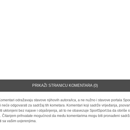
PRIKAŽI STRANICU KOMENTARA (0)
omentari odražavaju stavove njihovih autora/ica, a ne nužno i stavove portala Spor
i neće odgovarati za sadržaj tih kometara. Komentari koji sadrže vrijeđanja, psovan
iti uklonjeni bez najave i objašnjenja, ali to ne obavezuje SportSport.ba da obriše
la. Čitanjem prihvatate mogućnost da među komentarima mogu biti pronađeni sadrža
ti sa vašim uvjerenjima.