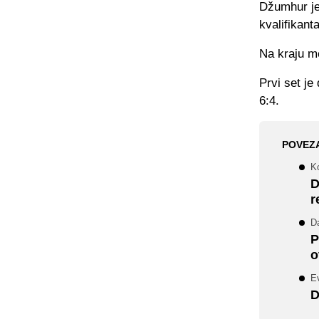
Džumhur je
kvalifikant
Na kraju me
Prvi set je
6:4.
POVEZ
Ko
D
r
D
P
o
Ev
D