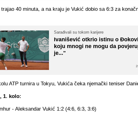
e trajao 40 minuta, a na kraju je Vukić dobio sa 6:3 za konačn
Sarađivali su tokom karijere
Ivanišević otkrio istinu o Đokov
koju mnogi ne mogu da povjeru
je..."
2
olu ATP turnira u Tokyu, Vukića čeka njemački teniser Danie
 1. kolo:
ur - Aleksandar Vukić 1:2 (4:6, 6:3, 3:6)