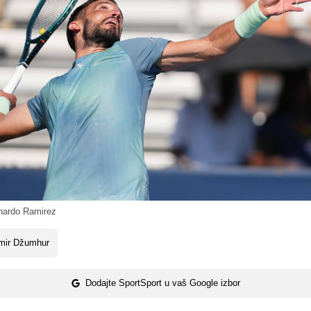
ardo Ramirez
mir Džumhur
Dodajte SportSport u vaš Google izbor