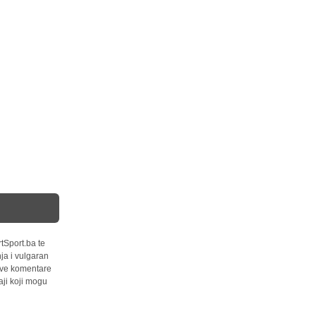
tSport.ba te
ja i vulgaran
 sve komentare
ji koji mogu