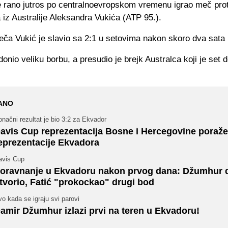
 rano jutros po centralnoevropskom vremenu igrao meč prot
a iz Australije Aleksandra Vukića (ATP 95.).
ča Vukić je slavio sa 2:1 u setovima nakon skoro dva sata 
 donio veliku borbu, a presudio je brejk Australca koji je set 
ANO
načni rezultat je bio 3:2 za Ekvador
avis Cup reprezentacija Bosne i Hercegovine poraž
eprezentacije Ekvadora
avis Cup
oravnanje u Ekvadoru nakon prvog dana: Džumhur 
tvorio, Fatić "prokockao" drugi bod
o kada se igraju svi parovi
amir Džumhur izlazi prvi na teren u Ekvadoru!