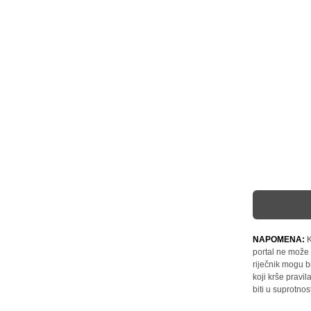
NAPOMENA:
K
portal ne može 
riječnik mogu b
koji krše pravi
biti u suprotnos