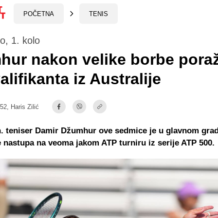
POČETNA
TENIS
, 1. kolo
hur nakon velike borbe pora
alifikanta iz Australije
:52,
Haris Zilić
bh. teniser Damir Džumhur ove sedmice je u glavnom gra
 nastupa na veoma jakom ATP turniru iz serije ATP 500.