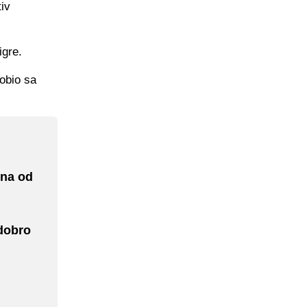
iv
igre.
dobio sa
ena od
dobro