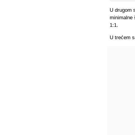
U drugom s
minimalne 
1:1.
U trećem se