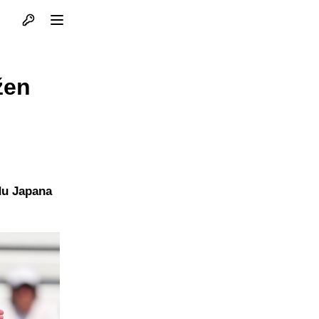
Otvori profil
Otvori meni
žen
du Japana