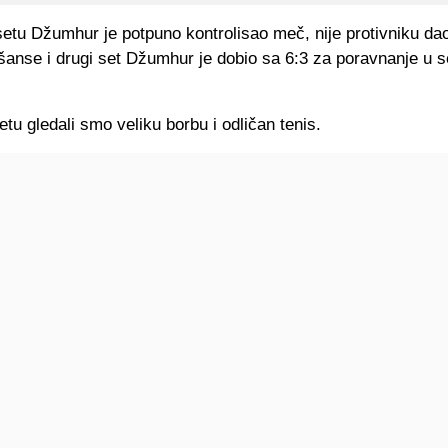
etu Džumhur je potpuno kontrolisao meč, nije protivniku dao
šanse i drugi set Džumhur je dobio sa 6:3 za poravnanje u 
tu gledali smo veliku borbu i odličan tenis.