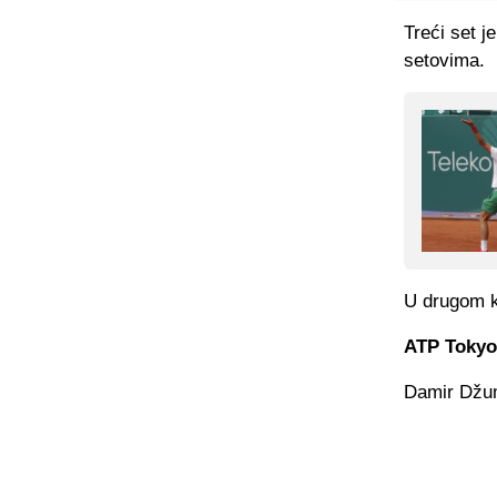
Treći set j
setovima.
U drugom k
ATP Tokyo,
Damir Džumh