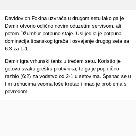
Davidovich Fokina uzvraća u drugom setu iako ga je
Damir otvorio odlično novim oduzetim servisom, ali
potom Džumhur potpuno staje. Uslijedila je potpuna
dominacija španskog igrača i osvajanje drugog seta sa
6:3 za 1-1.
Damir igra vrhunski tenis u trećem setu. Koristio je
gotovo svaku grešku protivnika, te ga je poprilično
razbio (6:2) za vodstvo od 2-1 u setovima. Španac se u
tim trenucima veoma loše kretao i imao je problema s
povredom.