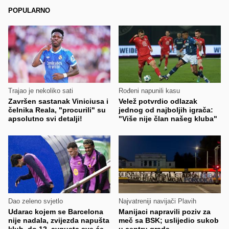
POPULARNO
Trajao je nekoliko sati
Rođeni napunili kasu
Završen sastanak Viniciusa i
Velež potvrdio odlazak
čelnika Reala, "procurili" su
jednog od najboljih igrača:
apsolutno svi detalji!
"Više nije član našeg kluba"
Dao zeleno svjetlo
Najvatreniji navijači Plavih
Udarac kojem se Barcelona
Manijaci napravili poziv za
nije nadala, zvijezda napušta
meč sa BSK; uslijedio sukob
klub, do 12. avgusta sve će
u centru grada