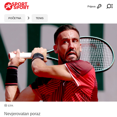
Prijava
Otvori profi
Ot
POČETNA
TENIS
EPA
Nevjerovatan poraz