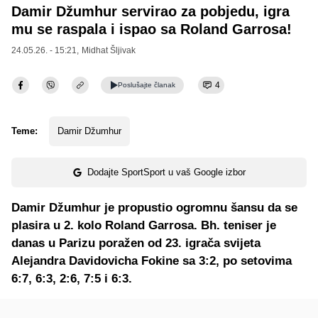
Damir Džumhur servirao za pobjedu, igra
mu se raspala i ispao sa Roland Garrosa!
24.05.26. - 15:21,
Midhat Šljivak
4
Poslušajte
članak
Teme:
Damir Džumhur
Dodajte SportSport u vaš Google izbor
Damir Džumhur je propustio ogromnu šansu da se
plasira u 2. kolo Roland Garrosa. Bh. teniser je
danas u Parizu poražen od 23. igrača svijeta
Alejandra Davidovicha Fokine sa 3:2, po setovima
6:7, 6:3, 2:6, 7:5 i 6:3.