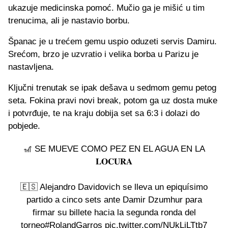
ukazuje medicinska pomoć. Mučio ga je mišić u tim
trenucima, ali je nastavio borbu.
Španac je u trećem gemu uspio oduzeti servis Damiru.
Srećom, brzo je uzvratio i velika borba u Parizu je
nastavljena.
Ključni trenutak se ipak dešava u sedmom gemu petog
seta. Fokina pravi novi break, potom ga uz dosta muke
i potvrđuje, te na kraju dobija set sa 6:3 i dolazi do
pobjede.
🎢 SE MUEVE COMO PEZ EN EL AGUA EN LA
𝐋𝐎𝐂𝐔𝐑𝐀
🇪🇸 Alejandro Davidovich se lleva un epiquísimo
partido a cinco sets ante Damir Dzumhur para
firmar su billete hacia la segunda ronda del
torneo
#RolandGarros
pic.twitter.com/NUkLjLTtb7