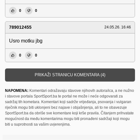
0
0
789012455
24.05.26. 16:46
Usro motku jbg
0
0
PRIKAŽI STRANICU KOMENTARA (4)
NAPOMENA:
Komentari odražavaju stavove njihovih autora/ica, a ne nužno
i stavove portala SportSport.ba te portal ne može i neće odgovarati za
sadržaj tih kometara. Komentari koji sadrže vrijeđanja, psovanja i vulgaran
riječnik mogu biti uklonjeni bez najave i objašnjenja, ali to ne obavezuje
SportSport.ba da obriše sve komentare koji krše pravila. Čitanjem prihvatate
mogućnost da među komentarima mogu biti pronađeni sadržaji koji mogu
biti u suprotnosti sa vašim uvjerenjima.