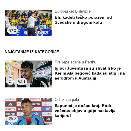
Eurobasket B divizije
Bh. kadeti teško poraženi od
Švedske u drugom kolu
2
NAJČITANIJE IZ KATEGORIJE
Prelijepe scene u Perthu
Igrači Juventusa su shvatili ko je
Kerim Alajbegović kada su stigli na
aerodrom u Australiji
1
Odluka je pala
Sapunici je došao kraj: Rodri
večeras objavio gdje nastavlja
karijeru!
2