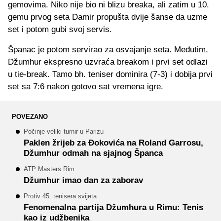
gemovima. Niko nije bio ni blizu breaka, ali zatim u 10.
gemu prvog seta Damir propušta dvije šanse da uzme
set i potom gubi svoj servis.
Španac je potom servirao za osvajanje seta. Međutim,
Džumhur ekspresno uzvraća breakom i prvi set odlazi
u tie-break. Tamo bh. teniser dominira (7-3) i dobija prvi
set sa 7:6 nakon gotovo sat vremena igre.
POVEZANO
Počinje veliki turnir u Parizu
Paklen žrijeb za Đokovića na Roland Garrosu,
Džumhur odmah na sjajnog Španca
ATP Masters Rim
Džumhur imao dan za zaborav
Protiv 45. tenisera svijeta
Fenomenalna partija Džumhura u Rimu: Tenis
kao iz udžbenika