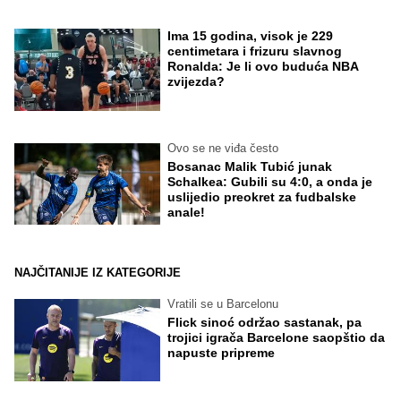
Ima 15 godina, visok je 229
centimetara i frizuru slavnog
Ronalda: Je li ovo buduća NBA
zvijezda?
Ovo se ne viđa često
Bosanac Malik Tubić junak
Schalkea: Gubili su 4:0, a onda je
uslijedio preokret za fudbalske
anale!
NAJČITANIJE IZ KATEGORIJE
Vratili se u Barcelonu
Flick sinoć održao sastanak, pa
trojici igrača Barcelone saopštio da
napuste pripreme