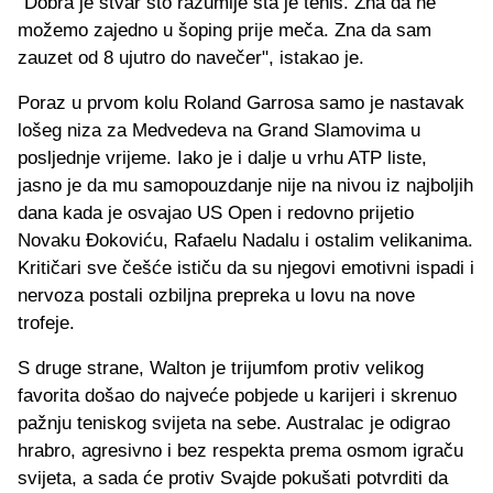
"Dobra je stvar što razumije šta je tenis. Zna da ne
možemo zajedno u šoping prije meča. Zna da sam
zauzet od 8 ujutro do navečer", istakao je.
Poraz u prvom kolu Roland Garrosa samo je nastavak
lošeg niza za Medvedeva na Grand Slamovima u
posljednje vrijeme. Iako je i dalje u vrhu ATP liste,
jasno je da mu samopouzdanje nije na nivou iz najboljih
dana kada je osvajao US Open i redovno prijetio
Novaku Đokoviću, Rafaelu Nadalu i ostalim velikanima.
Kritičari sve češće ističu da su njegovi emotivni ispadi i
nervoza postali ozbiljna prepreka u lovu na nove
trofeje.
S druge strane, Walton je trijumfom protiv velikog
favorita došao do najveće pobjede u karijeri i skrenuo
pažnju teniskog svijeta na sebe. Australac je odigrao
hrabro, agresivno i bez respekta prema osmom igraču
svijeta, a sada će protiv Svajde pokušati potvrditi da