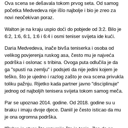
Ova scena se dešavala tokom prvog seta. Od samog
početka Medvedeva nije išlo najbolje i bio je zreo za
novi neočekivan poraz.
Walton je na kraju uspio doći do pobjede od 3:2. Bilo je
6:2, 1:6, 6:1, 1:6 i 6:4 i osmi teniser svijeta ide kući.
Daria Medvedeva, inače bivša teniserka i osoba od
velikog povjerenja ruskog asa, često mu je najveća
podrška i oslonac s tribina. Ovoga puta odlučila je da
ga "spusti na zemlju" i podsjeti da nije jedini kojem je
teško, što je ujedno i razlog zašto je ova scena privukla
toliku pažnju. Rijetko kada partner javno "disciplinuje"
jednog od najboljih tenisera svijeta tokom samog meča.
Par se upoznao 2014. godine. Od 2018. godine su u
braku i imaju dvoje djece. Daniil je često isticao da mu
je ona ogromna podrška.