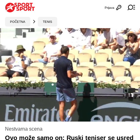
Prijava
Otvori profi
Ot
POČETNA
TENIS
Nestvarna scena
Ovo može samo on: Ruski teniser se usred