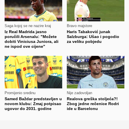
Saga kojoj se ne nazire kraj
Bravo majstore
Iz Real Madrida jasno
Haris Tabaković junak
poručili Arsenalu: "Možete
Salzburga: Ušao i pogodio
dobiti Viniciusa Juniora, ali
za veliku pobjedu
ne ispod ove cijene"
Promijenio sredinu
Nije zadovoljan
Samed Baždar predstavljen u
Realova greška stoljeća?!
novom klubu: Zmaj potpisao
Zbog jedne rečenice Rodri
ugovor do 2031. godine
ide u Barcelonu