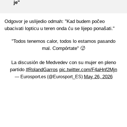
je"
Odgovor je uslijedio odmah: "Kad budem počeo
ubacivati lopticu u teren onda ću se lijepo ponašati."
"Todos tenemos calor, todos lo estamos pasando
mal. Compórtate" 🥵
La discusión de Medvedev con su mujer en pleno
partido
#RolandGarros
pic.twitter.com/F4aHnf2Mjn
May 26, 2026
— Eurosport.es (@Eurosport_ES)