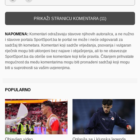
PRIKAŽI STRANICU KOMENTARA (11)
NAPOMENA:
Komentari odražavaju stavove njihovih autora/ica, a ne nužno
i stavove portala SportSport.ba te portal ne može i neće odgovarati za
sadržaj tih kometara. Komentari koji sadrže vrijeđanja, psovanja i vulgaran
riječnik mogu biti uklonjeni bez najave i objašnjenja, ali to ne obavezuje
SportSport.ba da obriše sve komentare koji krše pravila. Čitanjem prihvatate
mogućnost da među komentarima mogu biti pronađeni sadržaji koji mogu
biti u suprotnosti sa vašim uvjerenjima.
POPULARNO
Objavljen video
Oglasila se i klupska legenda