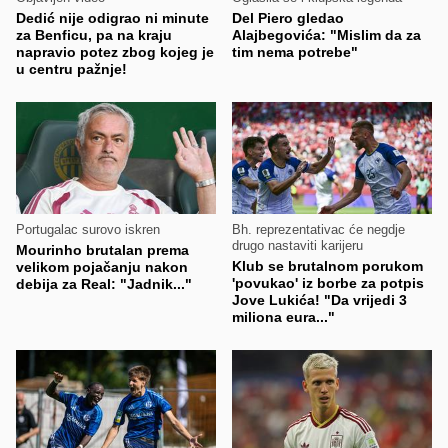
Dedić nije odigrao ni minute
Del Piero gledao
za Benficu, pa na kraju
Alajbegovića: "Mislim da za
napravio potez zbog kojeg je
tim nema potrebe"
u centru pažnje!
Portugalac surovo iskren
Bh. reprezentativac će negdje
drugo nastaviti karijeru
Mourinho brutalan prema
Klub se brutalnom porukom
velikom pojačanju nakon
'povukao' iz borbe za potpis
debija za Real: "Jadnik..."
Jove Lukića! "Da vrijedi 3
miliona eura..."