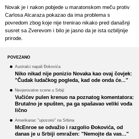
Novak je i nakon pobjede u maratonskom meču protiv
Carlosa Alcaraza pokazao da ima problema s
povredom zbog koje nije trenirao nikako pred današnji
susret sa Zverevom i bilo je jasno da je ista ozbiljnije
prirode.
POVEZANO
Australci napali Đokovića
Niko nikad nije ponizio Novaka kao ovaj čovjek:
"Čudak ludačkog pogleda, kad ode onda će..."
Nevjerovatne scene u Srbiji
Vučićev pulen krenuo na poznatog komentatora:
Brutalno je spušten, pa ga spašavao veliki vođa
lično
Amerikanac "upozorio" na Srbina
McEnroe se odvažio i razgolio Đokovića, od
danas je u Srbiji omražen: "Nemojte da vas..."