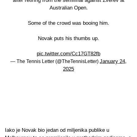
after retiring from the semifinal against Zverev at
Australian Open.
Some of the crowd was booing him.
Novak puts his thumbs up.
pic.twitter.com/Cc17GT82fb
January 24,
— The Tennis Letter (@TheTennisLetter)
2025
Iako je Novak bio jedan od miljenika publike u