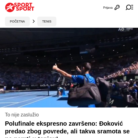
Prijava
Otvori profi
Ot
POČETNA
TENIS
To nije zaslužio
Polufinale ekspresno završeno: Đoković
predao zbog povrede, ali takva sramota se