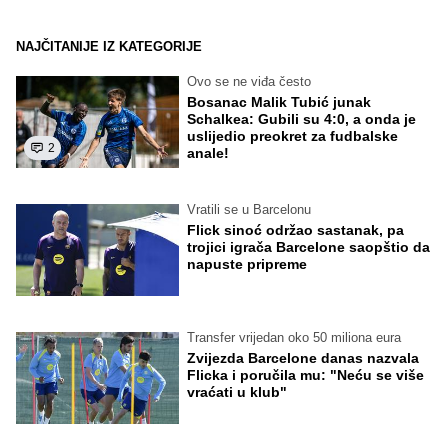
NAJČITANIJE IZ KATEGORIJE
Ovo se ne viđa često
Bosanac Malik Tubić junak
Schalkea: Gubili su 4:0, a onda je
uslijedio preokret za fudbalske
2
anale!
Vratili se u Barcelonu
Flick sinoć održao sastanak, pa
trojici igrača Barcelone saopštio da
napuste pripreme
Transfer vrijedan oko 50 miliona eura
Zvijezda Barcelone danas nazvala
Flicka i poručila mu: "Neću se više
vraćati u klub"