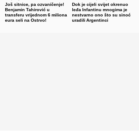
Još sitnice, pa ozvaničenje!
Dok je cijeli svijet okrenuo
Benjamin Tahirović u
leđa Infantinu mnogima je
transferu vrijednom 6 miliona
nestvarno ono što su sinoć
eura seli na Ostrvo!
uradili Argentinci