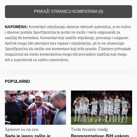
PRIKAŽI STRANICU KOMENTARA (0)
NAPOMENA:
Komentari odražavaju stavove njihovih autora/ica, a ne nužno
i stavove portala SportSport.ba te portal ne može i neće odgovarati za
sadržaj tih kometara. Komentari koji sadrže vrijeđanja, psovanja i vulgaran
riječnik mogu biti uklonjeni bez najave i objašnjenja, ali to ne obavezuje
SportSport.ba da obriše sve komentare koji krše pravila. Čitanjem prihvatate
mogućnost da među komentarima mogu biti pronađeni sadržaji koji mogu
biti u suprotnosti sa vašim uvjerenjima.
POPULARNO
Spremni su na sve
Tvrde hrvatski mediji
Sada je jasno zašto je
Reprezentativac BiH uskoro