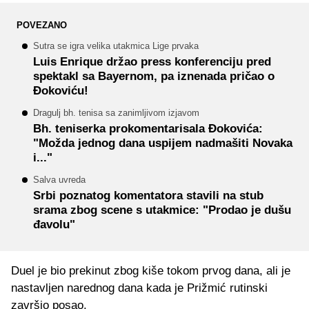
POVEZANO
Sutra se igra velika utakmica Lige prvaka
Luis Enrique držao press konferenciju pred
spektakl sa Bayernom, pa iznenada pričao o
Đokoviću!
Dragulj bh. tenisa sa zanimljivom izjavom
Bh. teniserka prokomentarisala Đokovića:
"Možda jednog dana uspijem nadmašiti Novaka
i..."
Salva uvreda
Srbi poznatog komentatora stavili na stub
srama zbog scene s utakmice: "Prodao je dušu
đavolu"
Duel je bio prekinut zbog kiše tokom prvog dana, ali je
nastavljen narednog dana kada je Prižmić rutinski
završio posao.