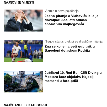
NAJNOVIJE VIJESTI
Vjeruje u nova pojačanja
Jedno pitanje o Vlahoviću bilo je
dovoljno: Spalletti odmah
spomenuo Alajbegovića
Njegov status u ekipi se drastično mijenja
Zna se ko je najveći gubitnik u
Barceloni dolaskom Rodrija
Jubilarni 10. Red Bull Cliff Diving u
Mostaru kroz objektiv: Najbolji
momenti u foto-priči
NAJČITANIJE IZ KATEGORIJE