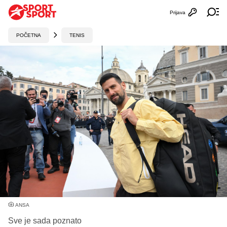
Prijava
Otvori profi
Ot
POČETNA
TENIS
ANSA
Sve je sada poznato