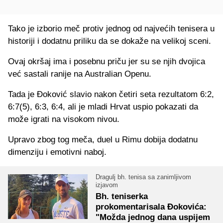
Tako je izborio meč protiv jednog od najvećih tenisera u
historiji i dodatnu priliku da se dokaže na velikoj sceni.
Ovaj okršaj ima i posebnu priču jer su se njih dvojica
već sastali ranije na Australian Openu.
Tada je Đoković slavio nakon četiri seta rezultatom 6:2,
6:7(5), 6:3, 6:4, ali je mladi Hrvat uspio pokazati da
može igrati na visokom nivou.
Upravo zbog tog meča, duel u Rimu dobija dodatnu
dimenziju i emotivni naboj.
Dragulj bh. tenisa sa zanimljivom
izjavom
Bh. teniserka
prokomentarisala Đokovića:
"Možda jednog dana uspijem