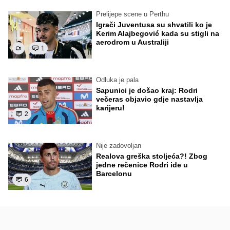
Prelijepe scene u Perthu
Igrači Juventusa su shvatili ko je
Kerim Alajbegović kada su stigli na
aerodrom u Australiji
1
Odluka je pala
Sapunici je došao kraj: Rodri
večeras objavio gdje nastavlja
karijeru!
2
Nije zadovoljan
Realova greška stoljeća?! Zbog
jedne rečenice Rodri ide u
Barcelonu
6