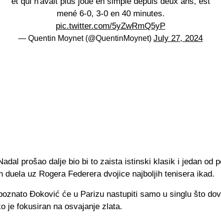
et qui n'avait plus joué en simple depuis deux ans, est
mené 6-0, 3-0 en 40 minutes.
pic.twitter.com/5yZwRmQ5yP
July 27, 2024
— Quentin Moynet (@QuentinMoynet)
Nadal prošao dalje bio bi to zaista istinski klasik i jedan od p
duela uz Rogera Federera dvojice najboljih tenisera ikad.
poznato Đoković će u Parizu nastupiti samo u singlu što dov
ko je fokusiran na osvajanje zlata.