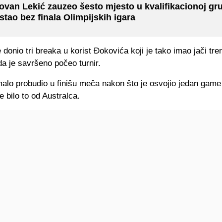
ovan Lekić zauzeo šesto mjesto u kvalifikacionoj gru
stao bez finala Olimpijskih igara
e donio tri breaka u korist Đokovića koji je tako imao jači tre
a je savršeno počeo turnir.
alo probudio u finišu meča nakon što je osvojio jedan game
je bilo to od Australca.