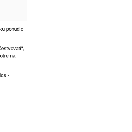
tku ponudio
estvovati",
otre na
ics -