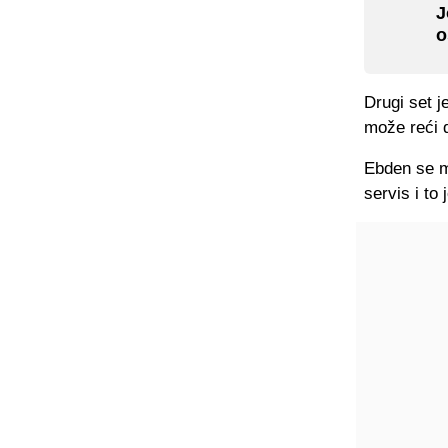
J
o
Drugi set j
može reći d
Ebden se m
servis i to 