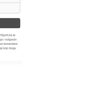
tSport.ba te
ja i vulgaran
 sve komentare
ji koji mogu