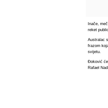
Inače, meč 
reket publi
Australac 
frazom koja
svijetu.
Đoković će 
Rafael Nada