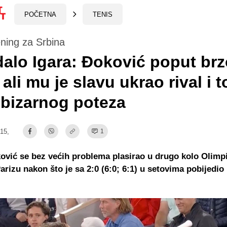
POČETNA
TENIS
ning za Srbina
alo Igara: Đoković poput br
 ali mu je slavu ukrao rival i t
bizarnog poteza
:15,
1
vić se bez većih problema plasirao u drugo kolo Olimp
Parizu nakon što je sa 2:0 (6:0; 6:1) u setovima pobijedi