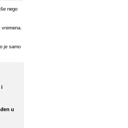
više nego
t vremena.
ao je samo
 i
rođen u