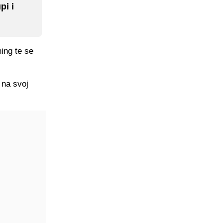
pi i
ning te se
 na svoj