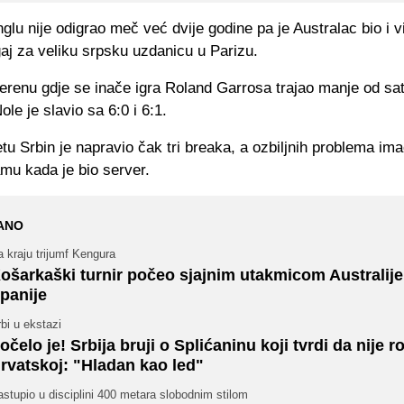
glu nije odigrao meč već dvije godine pa je Australac bio i 
aj za veliku srpsku uzdanicu u Parizu.
terenu gdje se inače igra Roland Garrosa trajao manje od sa
ole je slavio sa 6:0 i 6:1.
u Srbin je napravio čak tri breaka, a ozbiljnih problema im
mu kada je bio server.
ANO
 kraju trijumf Kengura
ošarkaški turnir počeo sjajnim utakmicom Australije
panije
bi u ekstazi
očelo je! Srbija bruji o Splićaninu koji tvrdi da nije 
rvatskoj: "Hladan kao led"
stupio u disciplini 400 metara slobodnim stilom