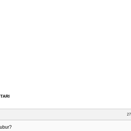
TARI
27
đubur?