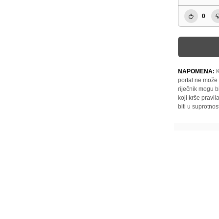
0
NAPOMENA:
K
portal ne može 
riječnik mogu b
koji krše pravi
biti u suprotnos