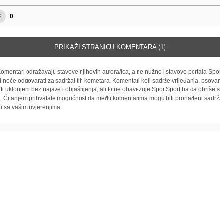
0
PRIKAŽI STRANICU KOMENTARA (1)
omentari odražavaju stavove njihovih autora/ica, a ne nužno i stavove portala Spor
i neće odgovarati za sadržaj tih kometara. Komentari koji sadrže vrijeđanja, psovan
iti uklonjeni bez najave i objašnjenja, ali to ne obavezuje SportSport.ba da obriše
la. Čitanjem prihvatate mogućnost da među komentarima mogu biti pronađeni sadrža
ti sa vašim uvjerenjima.