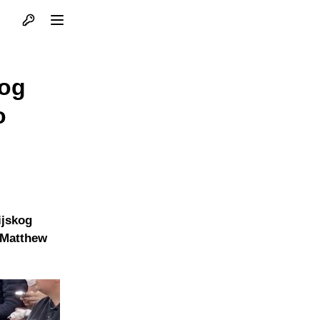
Otvori profil
Otvori meni
zog
o
ijskog
o Matthew