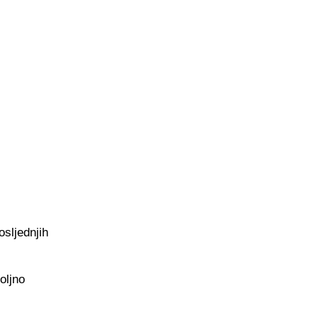
osljednjih
oljno