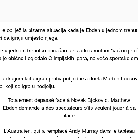
je obilježila bizarna situacija kada je Ebden u jednom trenu
ci da igraju umjesto njega.
se u jednom trenutku ponašao u skladu s motom "važno je uč
 je obično i ogledalo Olimpijskih igara, najveće sportske sm
u drugom kolu igrati protiv pobjednika duela Marton Fucsov
l koji se igra u nedjelju.
Totalement dépassé face à Novak Djokovic, Matthew
Ebden demande à des spectateurs s'ils veulent jouer à sa
place.
L'Australien, qui a remplacé Andy Murray dans le tableau