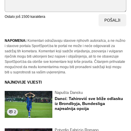
Ostalo još
1500
karaktera
POŠALJI
NAPOMENA:
Komentari odražavaju stavove njihovih autora/ica, a ne nužno
i stavove portala SportSport.ba te portal ne može i neće odgovarati za
sadržaj tih kometara. Komentari koji sadrže vrijeđanja, psovanja i vulgaran
riječnik mogu biti uklonjeni bez najave i objašnjenja, ali to ne obavezuje
SportSport.ba da obriše sve komentare koji krše pravila. Čitanjem prihvatate
mogućnost da među komentarima mogu biti pronađeni sadržaji koji mogu
biti u suprotnosti sa vašim uvjerenjima.
NAJNOVIJE VIJESTI
Napušta Dansku
Danci: Tahirović sve bliže odlasku
iz Brondbyja, Bundesliga
najrealnija opcija
2
Potvrdio Fabrizio Romano