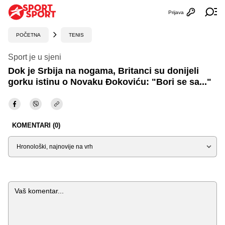
Prijava
Otvori profi
Ot
POČETNA
TENIS
Sport je u sjeni
Dok je Srbija na nogama, Britanci su donijeli
gorku istinu o Novaku Đokoviću: "Bori se sa..."
KOMENTARI (0)
Sortiraj
Komentar